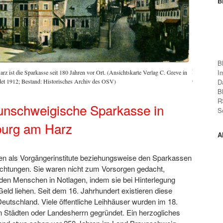
B
B
Früher gehör
I
z ist die Sparkasse seit 180 Jahren vor Ort. (Ansichtskarte Verlag C. Greve in
(Ausschnitt 
et 1912; Bestand: Historisches Archiv des OSV)
D
B
R
unschweigische Sparkasse in
S
burg am Harz
A
ten als Vorgängerinstitute beziehungsweise den Sparkassen
ichtungen. Sie waren nicht zum Vorsorgen gedacht,
den Menschen in Notlagen, indem sie bei Hinterlegung
eld liehen. Seit dem 16. Jahrhundert existieren diese
Deutschland. Viele öffentliche Leihhäuser wurden im 18.
n Städten oder Landesherrn gegründet. Ein herzogliches