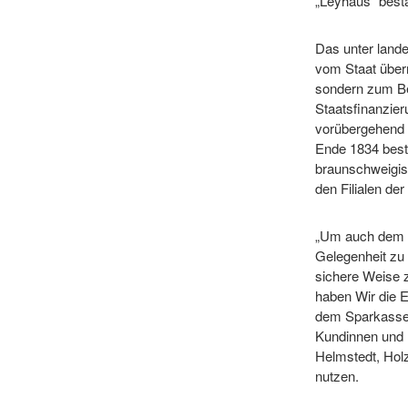
„Leyhaus“ best
Das unter lande
vom Staat über
sondern zum Be
Staatsfinanzier
vorübergehend n
Ende 1834 best
braunschweigis
den Filialen de
„Um auch dem m
Gelegenheit zu
sichere Weise 
haben Wir die E
dem Sparkasse
Kundinnen und 
Helmstedt, Hol
nutzen.