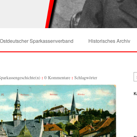
Ostdeutscher Sparkassenverband
Historisches Archiv
Sparkassengeschichte(n)
0 Kommentare
Schlagwörter
K