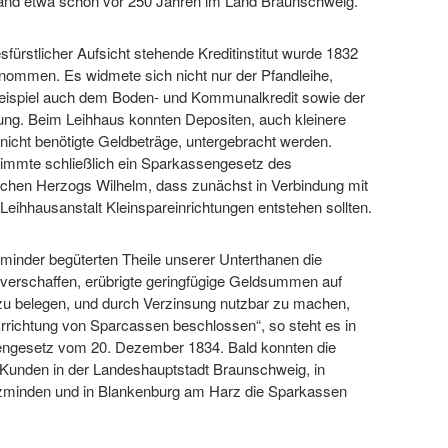
and etwa schon vor 250 Jahren im Land Braunschweig.
sfürstlicher Aufsicht stehende Kreditinstitut wurde 1832
nommen. Es widmete sich nicht nur der Pfandleihe,
ispiel auch dem Boden- und Kommunalkredit sowie der
ung. Beim Leihhaus konnten Depositen, auch kleinere
icht benötigte Geldbeträge, untergebracht werden.
immte schließlich ein Sparkassengesetz des
chen Herzogs Wilhelm, dass zunächst in Verbindung mit
r Leihhausanstalt Kleinspareinrichtungen entstehen sollten.
inder begüterten Theile unserer Unterthanen die
 verschaffen, erübrigte geringfügige Geldsummen auf
zu belegen, und durch Verzinsung nutzbar zu machen,
rrichtung von Sparcassen beschlossen“, so steht es in
ngesetz vom 20. Dezember 1834. Bald konnten die
Kunden in der Landeshauptstadt Braunschweig, in
zminden und in Blankenburg am Harz die Sparkassen