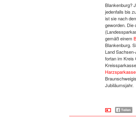
Blankenburg? J
jedenfalls bis
ist sie nach d
geworden. Die 
(Landessparkas
gemäß einem
B
Blankenburg. S
Land Sachsen-A
fortan im Kreis
Kreissparkasse.
Harzsparkasse
Braunschweigis
Jubiläumsjahr.