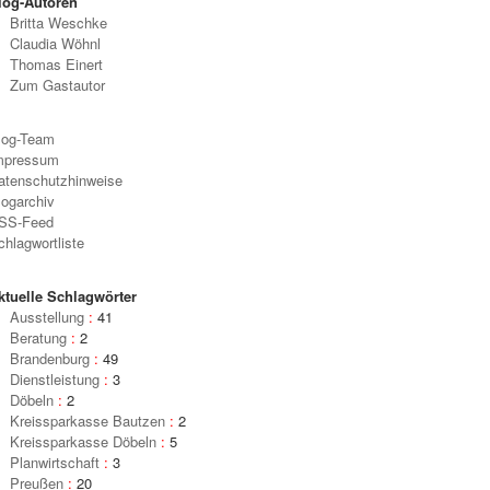
log-Autoren
Britta Weschke
Claudia Wöhnl
Thomas Einert
Zum Gastautor
log-Team
te die Stadt zum Land Braunschweig. Heute liegt sie im Bundesland Sachsen-Anhalt.
Der 
mpressum
Landkarte von 1912; Bestand: Historisches Archiv des OSV)
Hild
atenschutzhinweise
logarchiv
SS-Feed
chlagwortliste
ktuelle Schlagwörter
Ausstellung
:
41
Beratung
:
2
Brandenburg
:
49
Dienstleistung
:
3
Döbeln
:
2
Kreissparkasse Bautzen
:
2
Kreissparkasse Döbeln
:
5
Planwirtschaft
:
3
Preußen
:
20