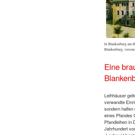
 Wilhelm erließ 1834 ein Landessparkassengesetz. (Ansichtskarte
In Blankenburg am Har
 versendet 1910; Bestand: Historisches Archiv des OSV)
Blankenburg, versend
Eine bra
Blanken
Leihhäuser gel
verwandte Einr
sondern halfen 
eines Pfandes G
Pfandleihen in 
Jahrhundert vo