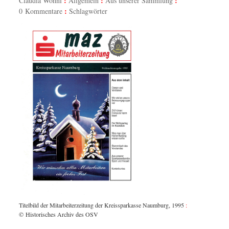
Claudia Wöhnl
Allgemein
Aus unserer Sammlung
0 Kommentare
Schlagwörter
Titelbild der Mitarbeiterzeitung der Kreissparkasse Naumburg, 1995
:
Titelbi
© Historisches Archiv des OSV
© Hist