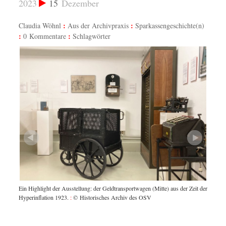
2023
15
Dezember
Claudia Wöhnl
Aus der Archivpraxis
Sparkassengeschichte(n)
0 Kommentare
Schlagwörter
Die Anf
Ein Highlight der Ausstellung: der Geldtransportwagen (Mitte) aus der Zeit der
 von
Auzahlu
Hyperinflation 1923.
:
© Historisches Archiv des OSV
OSV