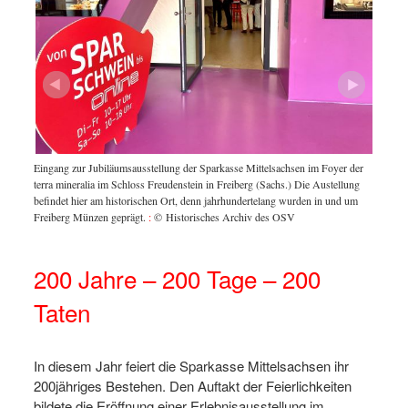
spüren.
Eingang zur Jubiläumsausstellung der Sparkasse Mittelsachsen im Foyer der
terra mineralia im Schloss Freudenstein in Freiberg (Sachs.) Die Austellung
befindet hier am historischen Ort, denn jahrhundertelang wurden in und um
Mit ein
Freiberg Münzen geprägt.
:
© Historisches Archiv des OSV
Hohlpf
200 Jahre – 200 Tage – 200
Taten
In diesem Jahr feiert die Sparkasse Mittelsachsen ihr
200jähriges Bestehen. Den Auftakt der Feierlichkeiten
bildete die Eröffnung einer Erlebnisausstellung im