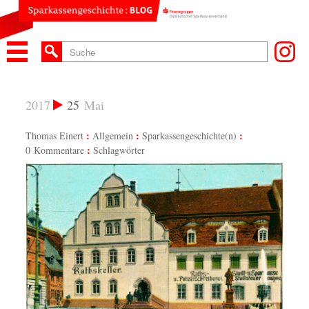
2017
25
Mai
Thomas Einert
Allgemein
Sparkassengeschichte(n)
0 Kommentare
Schlagwörter