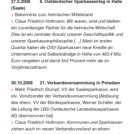
27.5.2008 6. Ostdeutscher Sparkassentag in Halle
(Saale)
>
Bekenntnis zum heimischen Mittelstand
>
Claus Friedrich Holtmann:
Wir waren, sind und bleiben
ein zuverlässiger Partner für die heimische Wirtschaft.
Dies ist ein zentraler Ansatz unserer Geschäftspolitik und
unserer Sparkassenphilosophie […] Allein im ersten
Quartal haben die OSV-Sparkassen neue Kredite an
Unternehmen und Selbstständige in Höhe von 463,4 Mio.
Euro vergeben und damit fünf Prozent mehr als im
Vorjahreszeitraum.
30.10.2008 21. Verbandsversammlung in Potsdam
>
Wahl: Friedrich Stumpf, VV der Saalesparkasse, wird
stv. Vorsitzender der Verbandsversammlung [Ablösung
des ehem. VV der Bördesparkasse, Werner Schäfer, der
die Leitung der LBS Ostdeutsche Landesbausparkasse
AG übernommen hat]
>
Claus Friedrich Holtmann:
Kommunen und Sparkassen
ziehen auch im neuen Verbandsvorstand
an einem