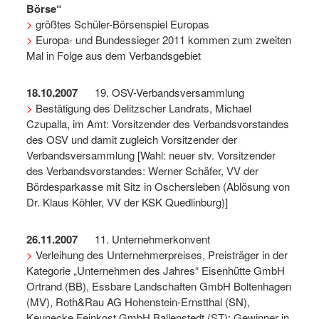
Börse“
>
größtes Schüler-Börsenspiel Europas
>
Europa- und Bundessieger 2011 kommen zum zweiten
Mal in Folge aus dem Verbandsgebiet
18.10.2007
19. OSV-Verbandsversammlung
>
Bestätigung des Delitzscher Landrats, Michael
Czupalla, im Amt: Vorsitzender des Verbandsvorstandes
des OSV und damit zugleich Vorsitzender der
Verbandsversammlung [Wahl: neuer stv. Vorsitzender
des Verbandsvorstandes: Werner Schäfer, VV der
Bördesparkasse mit Sitz in Oschersleben (Ablösung von
Dr. Klaus Köhler, VV der KSK Quedlinburg)]
26.11.2007
11. Unternehmerkonvent
>
Verleihung des Unternehmerpreises, Preisträger in der
Kategorie „Unternehmen des Jahres“ Eisenhütte GmbH
Ortrand (BB), Essbare Landschaften GmbH Boltenhagen
(MV), Roth&Rau AG Hohenstein-Ernstthal (SN),
Keunecke Feinkost GmbH Ballenstedt (ST); Gewinner in