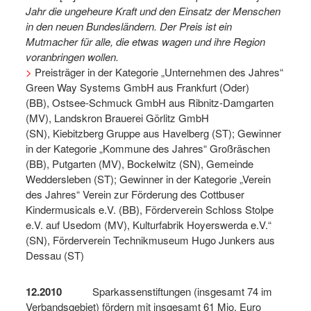
Jahr die ungeheure Kraft und den Einsatz der Menschen
in den neuen Bundesländern. Der Preis ist ein
Mutmacher für alle, die etwas wagen und ihre Region
voranbringen wollen.
>
Preisträger in der Kategorie „Unternehmen des Jahres“
Green Way Systems GmbH aus Frankfurt (Oder)
(BB), Ostsee-Schmuck GmbH aus Ribnitz-Damgarten
(MV), Landskron Brauerei Görlitz GmbH
(SN), Kiebitzberg Gruppe aus Havelberg (ST); Gewinner
in der Kategorie „Kommune des Jahres“ Großräschen
(BB), Putgarten (MV), Bockelwitz (SN), Gemeinde
Weddersleben (ST); Gewinner in der Kategorie „Verein
des Jahres“ Verein zur Förderung des Cottbuser
Kindermusicals e.V. (BB), Förderverein Schloss Stolpe
e.V. auf Usedom (MV), Kulturfabrik Hoyerswerda e.V.“
(SN), Förderverein Technikmuseum Hugo Junkers aus
Dessau (ST)
12.2010
Sparkassenstiftungen (insgesamt 74 im
Verbandsgebiet) fördern mit insgesamt 61 Mio. Euro