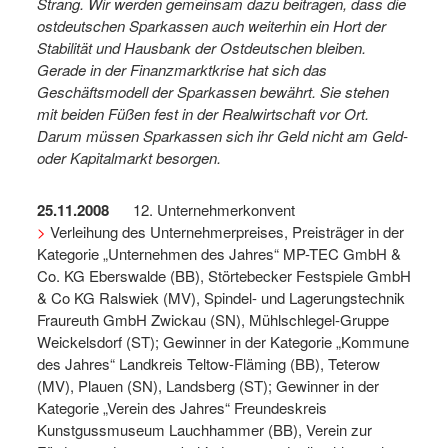
Strang. Wir werden gemeinsam dazu beitragen, dass die
ostdeutschen Sparkassen auch weiterhin ein Hort der
Stabilität und
Hausbank der Ostdeutschen bleiben.
Gerade in der Finanzmarktkrise
hat sich das
Geschäftsmodell der Sparkassen bewährt. Sie stehen
mit
beiden Füßen fest in der Realwirtschaft vor Ort.
Darum müssen
Sparkassen sich ihr Geld nicht am Geld-
oder Kapitalmarkt besorgen.
25.11.2008
12. Unternehmerkonvent
>
Verleihung des Unternehmerpreises, Preisträger in der
Kategorie „Unternehmen des Jahres“ MP-TEC GmbH &
Co. KG Eberswalde (BB), Störtebecker Festspiele GmbH
& Co KG Ralswiek (MV), Spindel- und Lagerungstechnik
Fraureuth GmbH Zwickau (SN), Mühlschlegel-Gruppe
Weickelsdorf (ST); Gewinner in der Kategorie „Kommune
des Jahres“ Landkreis Teltow-Fläming (BB), Teterow
(MV), Plauen (SN), Landsberg (ST); Gewinner in der
Kategorie „Verein des Jahres“ Freundeskreis
Kunstgussmuseum Lauchhammer (BB), Verein zur