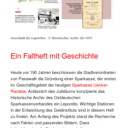
Im Rath
Kassenr
Ansicht
ges
Sparbuc
Ausschnitt des Leporellos
:
© Historisches Archiv des OSV
des OS
Ein Faltheft mit Geschichte
Heute vor 190 Jahren beschlossen die Stadtverordneten
von Pasewalk die Gründung einer Sparkasse, der ersten
im Geschäftsgebiet der heutigen
Sparkasse Uecker-
Randow
. Anlässlich des Jubiläums konzipierte das
Historische Archiv des Ostdeutschen
Sparkassenverbandes ein Leporello. Wichtige Stationen
in der Entwicklung des Geldinstituts sind in diesem Heft
zu finden. Am Anfang des Projekts stand die Recherche
nach Fakten und passenden Bildern. Dass