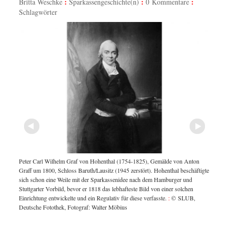
Britta Weschke
Sparkassengeschichte(n)
0 Kommentare
Schlagwörter
850
Peter Carl Wilhelm Graf von Hohenthal (1754-1825), Gemälde von Anton
Die Hoh
Graff um 1800, Schloss Baruth/Lausitz (1945 zerstört). Hohenthal beschäftigte
eichen
Grundbe
sich schon eine Weile mit der Sparkassenidee nach dem Hamburger und
Staatsä
Stuttgarter Vorbild, bevor er 1818 das lebhafteste Bild von einer solchen
onnte.
:
Einrichtung entwickelte und ein Regulativ für diese verfasste.
:
© SLUB,
Deutsche Fotothek, Fotograf: Walter Möbius