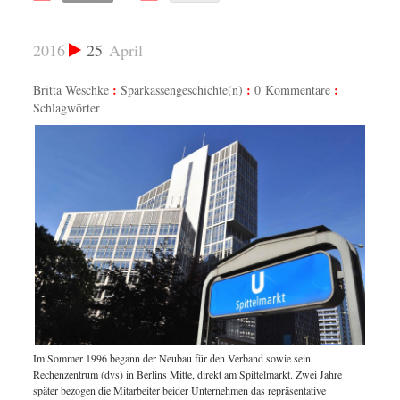
2016
25
April
Britta Weschke
Sparkassengeschichte(n)
0 Kommentare
Schlagwörter
Im Sommer 1996 begann der Neubau für den Verband sowie sein
Im Somm
re
Rechenzentrum (dvs) in Berlins Mitte, direkt am Spittelmarkt. Zwei Jahre
Rechenz
später bezogen die Mitarbeiter beider Unternehmen das repräsentative
später 