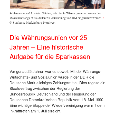
100 Deu
urs war
Schlange stehen! In vielen Städten, wie hier in Wismar, mussten wegen des
Stadtsp
Massenandrangs extra Stellen zur Auszahlung von DM eingerichtet werden.
:
Auszahl
© Sparkasse Mecklenburg-Nordwest
Die Währungsunion vor 25
Jahren – Eine historische
Aufgabe für die Sparkassen
Vor genau 25 Jahren war es soweit. Mit der Währungs-,
Wirtschafts- und Sozialunion wurde in der DDR die
Deutsche Mark alleiniges Zahlungsmittel. Dies regelte ein
Staatsvertrag zwischen der Regierung der
Bundesrepublik Deutschland und der Regierung der
Deutschen Demokratischen Republik vom 18. Mai 1990.
Eine wichtige Etappe der Wiedervereinigung war mit dem
Inkrafttreten am 1. Juli erreicht.