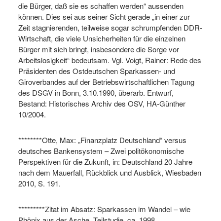
die Bürger, daß sie es schaffen werden“ aussenden
können. Dies sei aus seiner Sicht gerade „in einer zur
Zeit stagnierenden, teilweise sogar schrumpfenden DDR-
Wirtschaft, die viele Unsicherheiten für die einzelnen
Bürger mit sich bringt, insbesondere die Sorge vor
Arbeitslosigkeit“ bedeutsam. Vgl. Voigt, Rainer: Rede des
Präsidenten des Ostdeutschen Sparkassen- und
Giroverbandes auf der Betriebswirtschaftlichen Tagung
des DSGV in Bonn, 3.10.1990, überarb. Entwurf,
Bestand: Historisches Archiv des OSV, HA-Günther
10/2004.
********Otte, Max: „Finanzplatz Deutschland“ versus
deutsches Bankensystem – Zwei politökonomische
Perspektiven für die Zukunft, in: Deutschland 20 Jahre
nach dem Mauerfall, Rückblick und Ausblick, Wiesbaden
2010, S. 191.
*********Zitat im Absatz: Sparkassen im Wandel – wie
Phönix aus der Asche. Teilstudie, ca. 1998