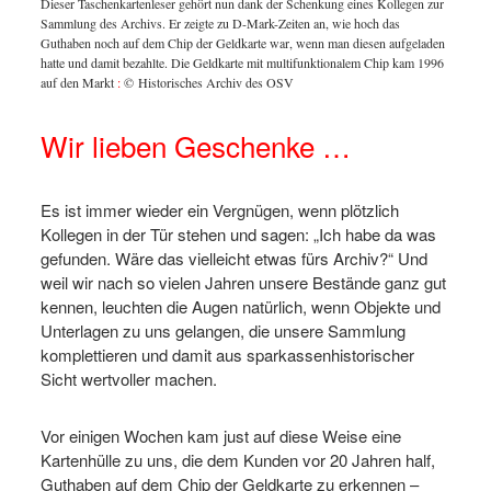
Dieser Taschenkartenleser gehört nun dank der Schenkung eines Kollegen zur
Sammlung des Archivs. Er zeigte zu D-Mark-Zeiten an, wie hoch das
 der
Taschen
Guthaben noch auf dem Chip der Geldkarte war, wenn man diesen aufgeladen
mer
Deutsch
hatte und damit bezahlte. Die Geldkarte mit multifunktionalem Chip kam 1996
k.
1998 ga
auf den Markt
:
© Historisches Archiv des OSV
Wir lieben Geschenke …
Es ist immer wieder ein Vergnügen, wenn plötzlich
Kollegen in der Tür stehen und sagen: „Ich habe da was
gefunden. Wäre das vielleicht etwas fürs Archiv?“ Und
weil wir nach so vielen Jahren unsere Bestände ganz gut
kennen, leuchten die Augen natürlich, wenn Objekte und
Unterlagen zu uns gelangen, die unsere Sammlung
komplettieren und damit aus sparkassenhistorischer
Sicht wertvoller machen.
Vor einigen Wochen kam just auf diese Weise eine
Kartenhülle zu uns, die dem Kunden vor 20 Jahren half,
Guthaben auf dem Chip der Geldkarte zu erkennen –