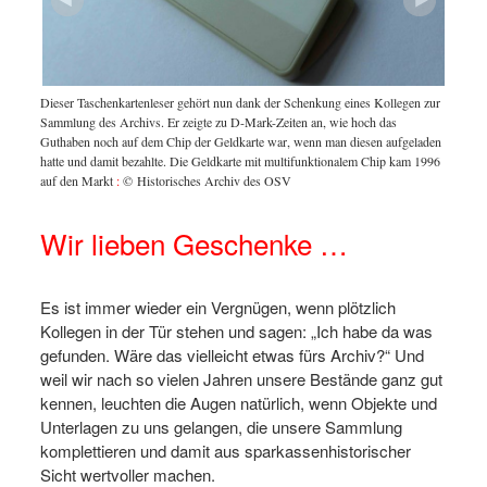
Dieser Taschenkartenleser gehört nun dank der Schenkung eines Kollegen zur
Sammlung des Archivs. Er zeigte zu D-Mark-Zeiten an, wie hoch das
 der
Taschen
Guthaben noch auf dem Chip der Geldkarte war, wenn man diesen aufgeladen
mer
Deutsch
hatte und damit bezahlte. Die Geldkarte mit multifunktionalem Chip kam 1996
k.
1998 ga
auf den Markt
:
© Historisches Archiv des OSV
Wir lieben Geschenke …
Es ist immer wieder ein Vergnügen, wenn plötzlich
Kollegen in der Tür stehen und sagen: „Ich habe da was
gefunden. Wäre das vielleicht etwas fürs Archiv?“ Und
weil wir nach so vielen Jahren unsere Bestände ganz gut
kennen, leuchten die Augen natürlich, wenn Objekte und
Unterlagen zu uns gelangen, die unsere Sammlung
komplettieren und damit aus sparkassenhistorischer
Sicht wertvoller machen.