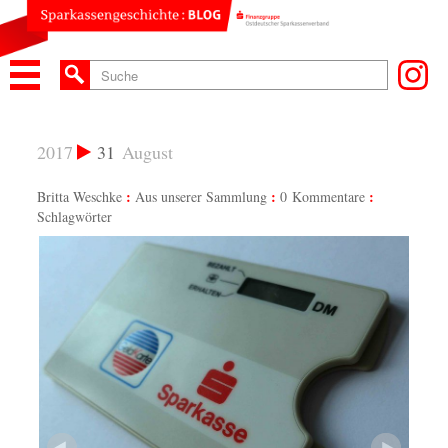
2017
31
August
Britta Weschke
Aus unserer Sammlung
0 Kommentare
Schlagwörter