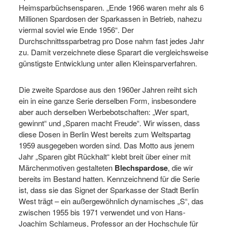
Heimsparbüchsensparen. „Ende 1966 waren mehr als 6
Millionen Spardosen der Sparkassen in Betrieb, nahezu
viermal soviel wie Ende 1956“. Der
Durchschnittssparbetrag pro Dose nahm fast jedes Jahr
zu. Damit verzeichnete diese Sparart die vergleichsweise
günstigste Entwicklung unter allen Kleinsparverfahren.
Die zweite Spardose aus den 1960er Jahren reiht sich
ein in eine ganze Serie derselben Form, insbesondere
aber auch derselben Werbebotschaften: „Wer spart,
gewinnt“ und „Sparen macht Freude“. Wir wissen, dass
diese Dosen in Berlin West bereits zum Weltspartag
1959 ausgegeben worden sind. Das Motto aus jenem
Jahr „Sparen gibt Rückhalt“ klebt breit über einer mit
Märchenmotiven gestalteten
Blechspardose
, die wir
bereits im Bestand hatten. Kennzeichnend für die Serie
ist, dass sie das Signet der Sparkasse der Stadt Berlin
West trägt – ein außergewöhnlich dynamisches „S“, das
zwischen 1955 bis 1971 verwendet und von Hans-
Joachim Schlameus, Professor an der Hochschule für