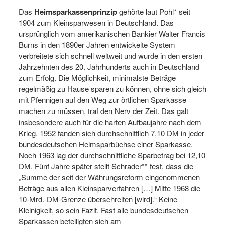
Das
Heimsparkassenprinzip
gehörte laut Pohl* seit
1904 zum Kleinsparwesen in Deutschland. Das
ursprünglich vom amerikanischen Bankier Walter Francis
Burns in den 1890er Jahren entwickelte System
verbreitete sich schnell weltweit und wurde in den ersten
Jahrzehnten des 20. Jahrhunderts auch in Deutschland
zum Erfolg. Die Möglichkeit, minimalste Beträge
regelmäßig zu Hause sparen zu können, ohne sich gleich
mit Pfennigen auf den Weg zur örtlichen Sparkasse
machen zu müssen, traf den Nerv der Zeit. Das galt
insbesondere auch für die harten Aufbaujahre nach dem
Krieg. 1952 fanden sich durchschnittlich 7,10 DM in jeder
bundesdeutschen Heimsparbüchse einer Sparkasse.
Noch 1963 lag der durchschnittliche Sparbetrag bei 12,10
DM. Fünf Jahre später stellt Schrader** fest, dass die
„Summe der seit der Währungsreform eingenommenen
Beträge aus allen Kleinsparverfahren […] Mitte 1968 die
10-Mrd.-DM-Grenze überschreiten [wird].“ Keine
Kleinigkeit, so sein Fazit. Fast alle bundesdeutschen
Sparkassen beteiligten sich am