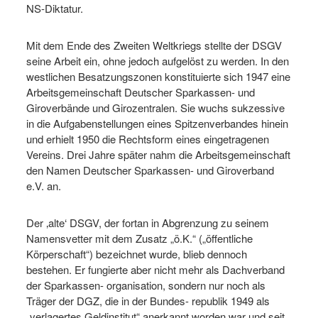
NS-Diktatur.
Mit dem Ende des Zweiten Weltkriegs stellte der DSGV
seine Arbeit ein, ohne jedoch aufgelöst zu werden. In den
westlichen Besatzungszonen konstituierte sich 1947 eine
Arbeitsgemeinschaft Deutscher Sparkassen- und
Giroverbände und Girozentralen. Sie wuchs sukzessive
in die Aufgabenstellungen eines Spitzenverbandes hinein
und erhielt 1950 die Rechtsform eines eingetragenen
Vereins. Drei Jahre später nahm die Arbeitsgemeinschaft
den Namen Deutscher Sparkassen- und Giroverband
e.V. an.
Der ‚alte‘ DSGV, der fortan in Abgrenzung zu seinem
Namensvetter mit dem Zusatz „ö.K.“ („öffentliche
Körperschaft“) bezeichnet wurde, blieb dennoch
bestehen. Er fungierte aber nicht mehr als Dachverband
der Sparkassen- organisation, sondern nur noch als
Träger der DGZ, die in der Bundes- republik 1949 als
„verlagertes Geldinstitut“ anerkannt worden war und seit