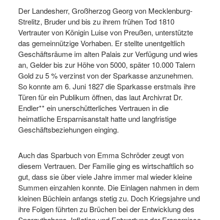
Der Landesherr, Großherzog Georg von Mecklenburg-
Strelitz, Bruder und bis zu ihrem frühen Tod 1810
Vertrauter von Königin Luise von Preußen, unterstützte
das gemeinnützige Vorhaben. Er stellte unentgeltlich
Geschäftsräume im alten Palais zur Verfügung und wies
an, Gelder bis zur Höhe von 5000, später 10.000 Talern
Gold zu 5 % verzinst von der Sparkasse anzunehmen.
So konnte am 6. Juni 1827 die Sparkasse erstmals ihre
Türen für ein Publikum öffnen, das laut Archivrat Dr.
Endler** ein unerschütterliches Vertrauen in die
heimatliche Ersparnisanstalt hatte und langfristige
Geschäftsbeziehungen einging.
Auch das Sparbuch von Emma Schröder zeugt von
diesem Vertrauen. Der Familie ging es wirtschaftlich so
gut, dass sie über viele Jahre immer mal wieder kleine
Summen einzahlen konnte. Die Einlagen nahmen in dem
kleinen Büchlein anfangs stetig zu. Doch Kriegsjahre und
ihre Folgen führten zu Brüchen bei der Entwicklung des
Sparguthabens. Inflation und Entwertung der Ersparnisse