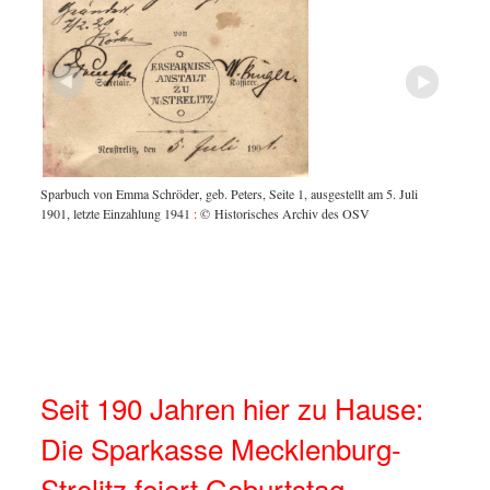
 in
lten
lte sich
1887
elle
auch
 die
Sparbuch von Emma Schröder, geb. Peters, Seite 1, ausgestellt am 5. Juli
Emma Sc
rt heute
1901, letzte Einzahlung 1941
:
© Historisches Archiv des OSV
E. Bart
en fand
n dem
u in der
m
und
tz,
Seit 190 Jahren hier zu Hause:
Die Sparkasse Mecklenburg-
Strelitz feiert Geburtstag