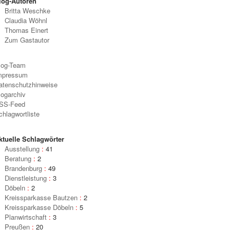
log-Autoren
Britta Weschke
Claudia Wöhnl
Thomas Einert
Zum Gastautor
log-Team
mpressum
atenschutzhinweise
logarchiv
SS-Feed
chlagwortliste
ktuelle Schlagwörter
Ausstellung
:
41
Beratung
:
2
Brandenburg
:
49
Dienstleistung
:
3
Döbeln
:
2
Kreissparkasse Bautzen
:
2
Kreissparkasse Döbeln
:
5
Planwirtschaft
:
3
Preußen
:
20