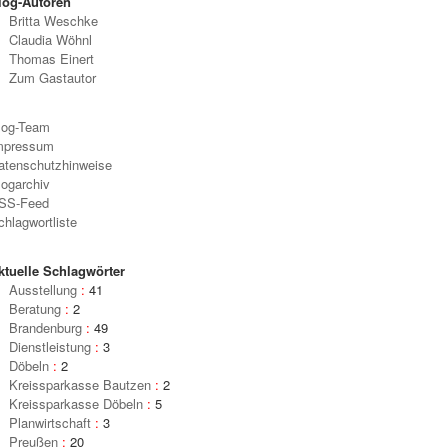
log-Autoren
Britta Weschke
Claudia Wöhnl
Thomas Einert
Zum Gastautor
log-Team
mpressum
atenschutzhinweise
logarchiv
SS-Feed
chlagwortliste
ktuelle Schlagwörter
Ausstellung
:
41
Beratung
:
2
Brandenburg
:
49
Dienstleistung
:
3
Döbeln
:
2
Kreissparkasse Bautzen
:
2
Kreissparkasse Döbeln
:
5
Planwirtschaft
:
3
Preußen
:
20