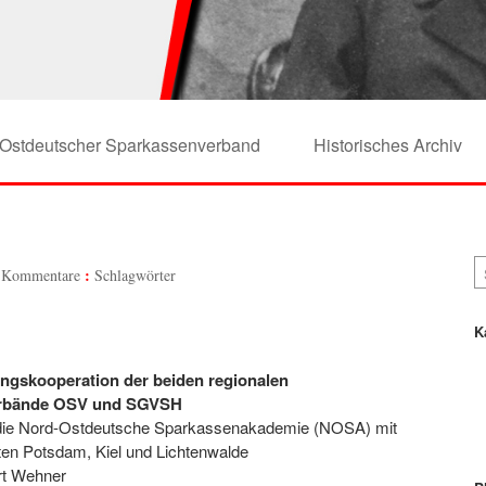
Ostdeutscher Sparkassenverband
Historisches Archiv
 Kommentare
Schlagwörter
K
ungskooperation der beiden regionalen
rbände OSV und SGVSH
 die Nord-Ostdeutsche Sparkassenakademie (NOSA) mit
ten Potsdam, Kiel und Lichtenwalde
rt Wehner