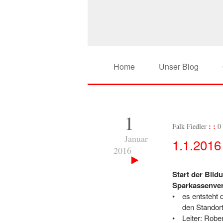
Home
Unser Blog
1
Falk Fiedler
0
Januar
1.1.2016
2016
Start der Bild
Sparkassenve
es entsteht
den Standor
Leiter: Robe