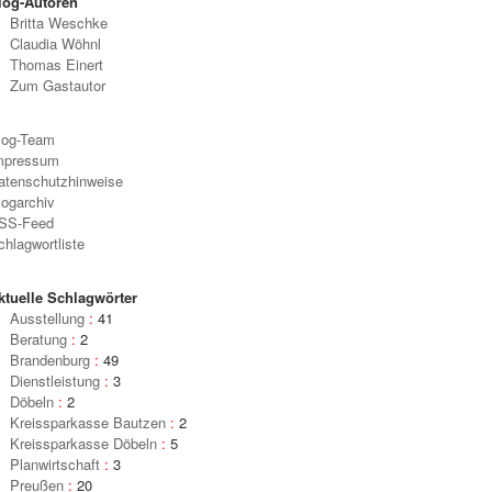
log-Autoren
Britta Weschke
Claudia Wöhnl
Thomas Einert
Zum Gastautor
log-Team
mpressum
atenschutzhinweise
logarchiv
SS-Feed
chlagwortliste
ktuelle Schlagwörter
Ausstellung
:
41
Beratung
:
2
Brandenburg
:
49
Dienstleistung
:
3
Döbeln
:
2
Kreissparkasse Bautzen
:
2
Kreissparkasse Döbeln
:
5
Planwirtschaft
:
3
Preußen
:
20