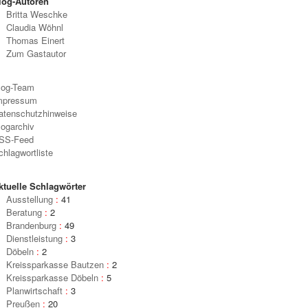
log-Autoren
Britta Weschke
Claudia Wöhnl
Thomas Einert
Zum Gastautor
log-Team
mpressum
atenschutzhinweise
logarchiv
SS-Feed
chlagwortliste
ktuelle Schlagwörter
Ausstellung
:
41
Beratung
:
2
Brandenburg
:
49
Dienstleistung
:
3
Döbeln
:
2
Kreissparkasse Bautzen
:
2
Kreissparkasse Döbeln
:
5
Planwirtschaft
:
3
Preußen
:
20