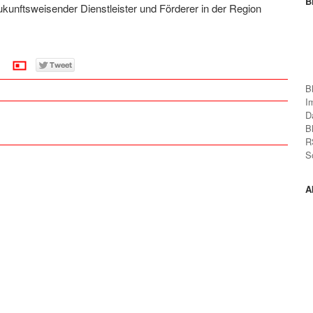
B
unftsweisender Dienstleister und Förderer in der Region
B
I
D
B
R
S
A