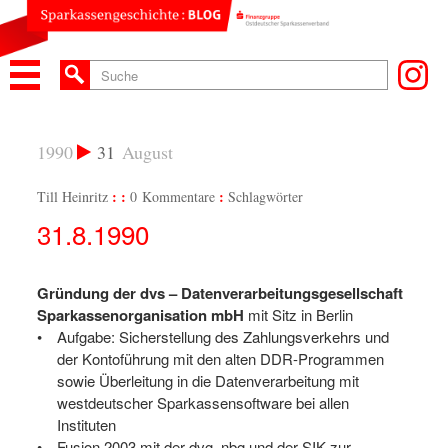
1990
31
August
Till Heinritz
0 Kommentare
Schlagwörter
31.8.1990
Gründung der dvs – Datenverarbeitungsgesellschaft
Sparkassenorganisation mbH
mit Sitz in Berlin
Aufgabe: Sicherstellung des Zahlungsverkehrs und
der Kontoführung mit den alten DDR-Programmen
sowie Überleitung in die Datenverarbeitung mit
westdeutscher Sparkassensoftware bei allen
Instituten
Fusion 2003 mit der dvg, nbg und der SIK zur