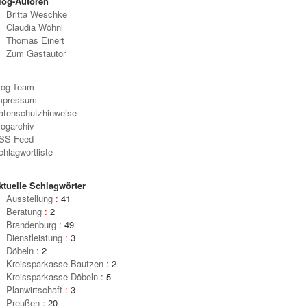
log-Autoren
Britta Weschke
Claudia Wöhnl
Thomas Einert
Zum Gastautor
log-Team
mpressum
atenschutzhinweise
logarchiv
SS-Feed
chlagwortliste
ktuelle Schlagwörter
Ausstellung
:
41
Beratung
:
2
Brandenburg
:
49
Dienstleistung
:
3
Döbeln
:
2
Kreissparkasse Bautzen
:
2
Kreissparkasse Döbeln
:
5
Planwirtschaft
:
3
Preußen
:
20