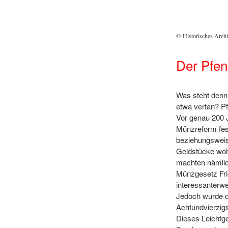
© Historisches Arch
Der Pfen
Was steht denn 
etwa vertan? Pf
Vor genau 200 
Münzreform fest
beziehungsweis
Geldstücke wohl
machten nämlic
Münzgesetz Fri
interessanterwe
Jedoch wurde d
Achtundvierzigs
Dieses Leichtg