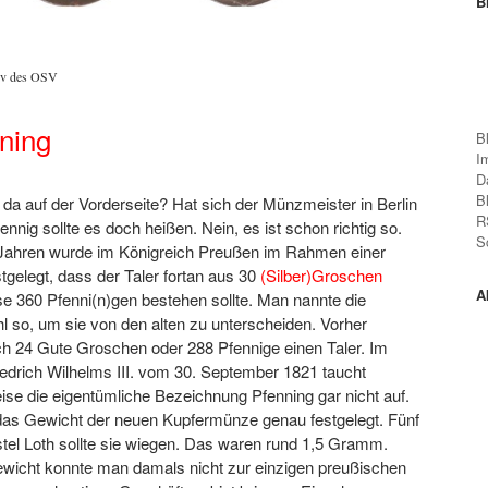
B
iv des OSV
ning
B
I
D
B
da auf der Vorderseite? Hat sich der Münzmeister in Berlin
R
ennig sollte es doch heißen. Nein, es ist schon richtig so.
S
Jahren wurde im Königreich Preußen im Rahmen einer
gelegt, dass der Taler fortan aus 30
(Silber)Groschen
A
e 360 Pfenni(n)gen bestehen sollte. Man nannte die
 so, um sie von den alten zu unterscheiden. Vorher
h 24 Gute Groschen oder 288 Pfennige einen Taler. Im
edrich Wilhelms III. vom 30. September 1821 taucht
ise die eigentümliche Bezeichnung Pfenning gar nicht auf.
as Gewicht der neuen Kupfermünze genau festgelegt. Fünf
tel Loth sollte sie wiegen. Das waren rund 1,5 Gramm.
ewicht konnte man damals nicht zur einzigen preußischen