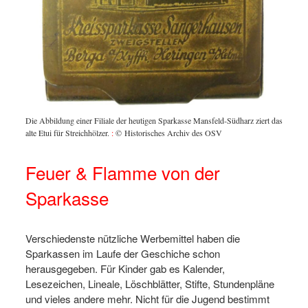
iert das
Die Abbildung einer Filiale der heutigen Sparkasse Mansfeld-Südharz ziert das
Die Abb
alte Etui für Streichhölzer.
:
© Historisches Archiv des OSV
alte Etu
Feuer & Flamme von der
Sparkasse
Verschiedenste nützliche Werbemittel haben die
Sparkassen im Laufe der Geschiche schon
herausgegeben. Für Kinder gab es Kalender,
Lesezeichen, Lineale, Löschblätter, Stifte, Stundenpläne
und vieles andere mehr. Nicht für die Jugend bestimmt