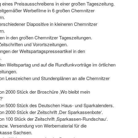
g eines Preisausschreibens in einer großen Tageszeitung.
zeitgemäßer Werbefilme in 6 großen Chemnitzer
rn.
erschiedener Diapositive in kleineren Chemnitzer
rn.
ien in den großen Chemnitzer Tageszeitungen.
Zeitschriften und Vorortszeitungen.
hungen der Weltspartagspresseartikel in den
.
den Weltspartag und auf die Rundfunkvorträge im örtlichen
eitungen.
 von Lesezeichen und Stundenplänen an alle Chemnitzer
von 2000 Stück der Broschüre ‚Wo bleibt mein
?‘
 von 5000 Stück des Deutschen Haus- und Sparkalenders.
von 2000 Stück der Zeitschrift ‚Der Sparkassenbote‘.
von 100 Stück der Zeitschrift ‚Sparkassen-Rundschau‘.
bezw. Versendung von Werbematerial für die
kasse Sachsen.