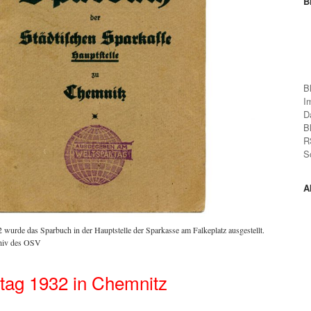
B
B
I
D
B
R
S
A
wurde das Sparbuch in der Hauptstelle der Sparkasse am Falkeplatz ausgestellt.
hiv des OSV
tag 1932 in Chemnitz