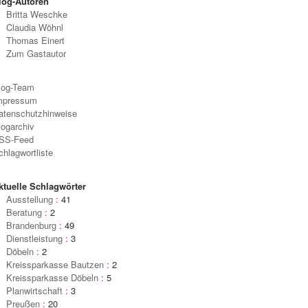
log-Autoren
Britta Weschke
Claudia Wöhnl
Thomas Einert
Zum Gastautor
log-Team
mpressum
atenschutzhinweise
logarchiv
SS-Feed
chlagwortliste
ktuelle Schlagwörter
Ausstellung
:
41
Beratung
:
2
Brandenburg
:
49
Dienstleistung
:
3
Döbeln
:
2
Kreissparkasse Bautzen
:
2
Kreissparkasse Döbeln
:
5
Planwirtschaft
:
3
Preußen
:
20