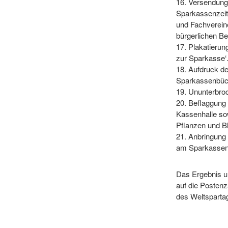
16. Versendung
Sparkassenzeit
und Fachvereine
bürgerlichen Be
17. Plakatieru
zur Sparkasse‘
18. Aufdruck d
Sparkassenbüc
19. Ununterbro
20. Beflaggun
Kassenhalle so
Pflanzen und B
21. Anbringung 
am Sparkassen
Das Ergebnis u
auf die Posten
des Weltspartag