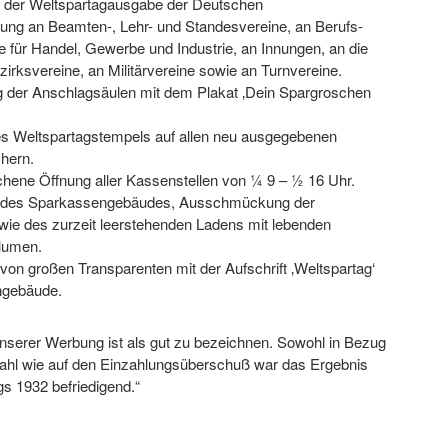
 der Weltspartagausgabe der Deutschen
ung an Beamten-, Lehr- und Standesvereine, an Berufs-
 für Handel, Gewerbe und Industrie, an Innungen, an die
zirksvereine, an Militärvereine sowie an Turnvereine.
ng der Anschlagsäulen mit dem Plakat ‚Dein Spargroschen
.
es Weltspartagstempels auf allen neu ausgegebenen
hern.
chene Öffnung aller Kassenstellen von ¼ 9 – ½ 16 Uhr.
g des Sparkassengebäudes, Ausschmückung der
wie des zurzeit leerstehenden Ladens mit lebenden
lumen.
von großen Transparenten mit der Aufschrift ‚Weltspartag‘
gebäude.
nserer Werbung ist als gut zu bezeichnen. Sowohl in Bezug
zahl wie auf den Einzahlungsüberschuß war das Ergebnis
s 1932 befriedigend.“