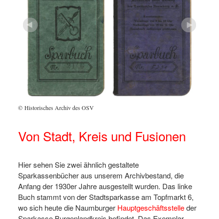
© Historisches Archiv des OSV
© Hist
Von Stadt, Kreis und Fusionen
Hier sehen Sie zwei ähnlich gestaltete
Sparkassenbücher aus unserem Archivbestand, die
Anfang der 1930er Jahre ausgestellt wurden. Das linke
Buch stammt von der Stadtsparkasse am Topfmarkt 6,
wo sich heute die Naumburger
Hauptgeschäftsstelle
der
Sparkasse Burgenlandkreis befindet. Das Exemplar