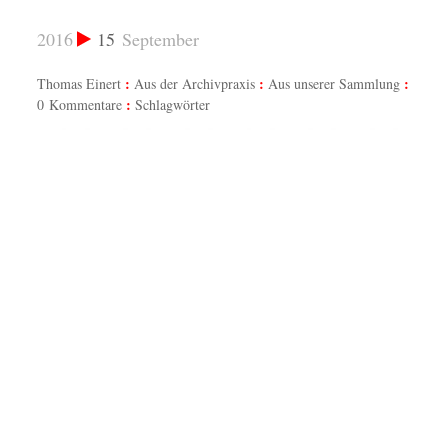
2016
15
September
Thomas Einert
Aus der Archivpraxis
Aus unserer Sammlung
0 Kommentare
Schlagwörter
904,
Bis 1914 befand sich die Stadtsparkasse im Rathaus. (Ansichtskarte Verlag
Dieses 
es OSV
Trinks & Co in Leipzig, versendet 1919: Bestand: Historisches Archiv des
Bedeutu