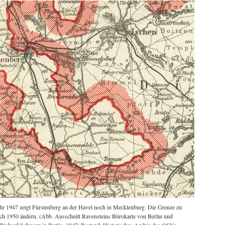
hr 1947 zeigt Fürstenberg an der Havel noch in Mecklenburg. Die Grenze zu
ich 1950 ändern. (Abb. Ausschnitt Ravensteins Bürokarte von Berlin und
Richard Schwarz in Berlin, 1947; Bestand: Historisches Archiv des OSV)