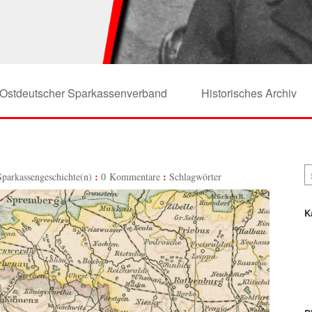
Ostdeutscher Sparkassenverband
Historisches Archiv
Sparkassengeschichte(n)
0 Kommentare
Schlagwörter
K