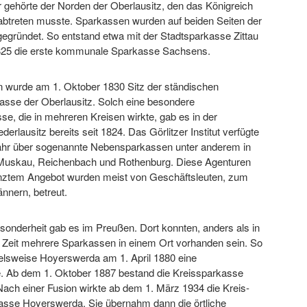
ihr gehörte der Norden der Oberlausitz, den das Königreich
btreten musste. Sparkassen wurden auf beiden Seiten der
egründet. So entstand etwa mit der Stadtsparkasse Zittau
825 die erste kommunale Sparkasse Sachsens.
en wurde am 1. Oktober 1830 Sitz der ständischen
asse der Oberlausitz. Solch eine besondere
e, die in mehreren Kreisen wirkte, gab es in der
erlausitz bereits seit 1824. Das Görlitzer Institut verfügte
hr über sogenannte Nebensparkassen unter anderem in
Muskau, Reichenbach und Rothenburg. Diese Agenturen
nztem Angebot wurden meist von Geschäftsleuten, zum
nnern, betreut.
sonderheit gab es im Preußen. Dort konnten, anders als in
 Zeit mehrere Sparkassen in einem Ort vorhanden sein. So
ielsweise Hoyerswerda am 1. April 1880 eine
. Ab dem 1. Oktober 1887 bestand die Kreissparkasse
ach einer Fusion wirkte ab dem 1. März 1934 die Kreis-
asse Hoyerswerda. Sie übernahm dann die örtliche