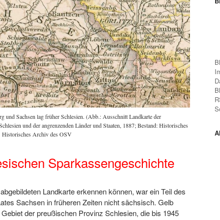
B
B
I
D
B
R
S
 und Sachsen lag früher Schlesien. (Abb.: Ausschnitt Landkarte der
Schlesien und der angrenzenden Länder und Staaten, 1887; Bestand: Historisches
A
Historisches Archiv des OSV
esischen Sparkassengeschichte
 abgebildeten Landkarte erkennen können, war ein Teil des
aates Sachsen in früheren Zeiten nicht sächsisch. Gelb
s Gebiet der preußischen Provinz Schlesien, die bis 1945