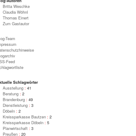
log-Autoren
Britta Weschke
Claudia Wöhnl
Thomas Einert
Zum Gastautor
log-Team
mpressum
atenschutzhinweise
logarchiv
SS-Feed
chlagwortliste
ktuelle Schlagwörter
Ausstellung
:
41
Beratung
:
2
Brandenburg
:
49
Dienstleistung
:
3
Döbeln
:
2
Kreissparkasse Bautzen
:
2
Kreissparkasse Döbeln
:
5
Planwirtschaft
:
3
Preußen
:
20