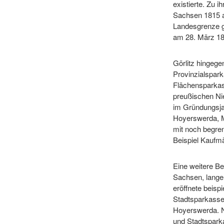
existierte. Zu 
Sachsen 1815 a
Landesgrenze g
am 28. März 1
Görlitz hingeg
Provinzialspark
Flächensparkass
preußischen Nied
im Gründungsja
Hoyerswerda, 
mit noch begre
Beispiel Kaufmä
Eine weitere Be
Sachsen, lange
eröffnete beisp
Stadtsparkasse
Hoyerswerda. N
und Stadtspark