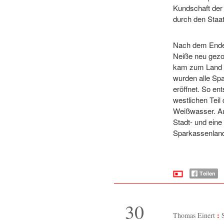
Kundschaft der 
durch den Staat
Nach dem Ende 
Neiße neu gezo
kam zum Land S
wurden alle Sp
eröffnet. So e
westlichen Tei
Weißwasser. Auc
Stadt- und eine
Sparkassenlands
30
Thomas Einert