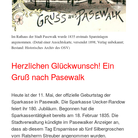
Siegelm
to:
Im Rathaus der Stadt Pasewalk wurde 1835 erstmals Spareinlagen
dafür, 
angenommen. (Detail einer Ansichtskarte, versendet 1898, Verlag unbekannt;
© Hist
Bestand: Historisches Archiv des OSV)
Herzlichen Glückwunsch! Ein
Gruß nach Pasewalk
Heute ist der 11. Mai, der offizielle Geburtstag der
Sparkasse in Pasewalk. Die Sparkasse Uecker-Randow
feiert ihr 180. Jubiläum. Begonnen hat die
Sparkassentätigkeit bereits am 18. Februar 1835. Die
Stadtverwaltung kündigte im Pasewalker Anzeiger an,
dass ab diesem Tag Ersparnisse ab fünf Silbergroschen
vom Ratsherrn Streuber angenommen wurden.