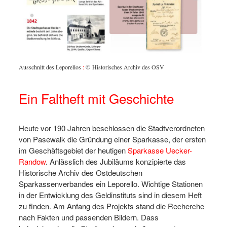
Im Rath
Kassenr
Ansicht
ges
Sparbuc
Ausschnitt des Leporellos
:
© Historisches Archiv des OSV
des OS
Ein Faltheft mit Geschichte
Heute vor 190 Jahren beschlossen die Stadtverordneten
von Pasewalk die Gründung einer Sparkasse, der ersten
im Geschäftsgebiet der heutigen
Sparkasse Uecker-
Randow
. Anlässlich des Jubiläums konzipierte das
Historische Archiv des Ostdeutschen
Sparkassenverbandes ein Leporello. Wichtige Stationen
in der Entwicklung des Geldinstituts sind in diesem Heft
zu finden. Am Anfang des Projekts stand die Recherche
nach Fakten und passenden Bildern. Dass