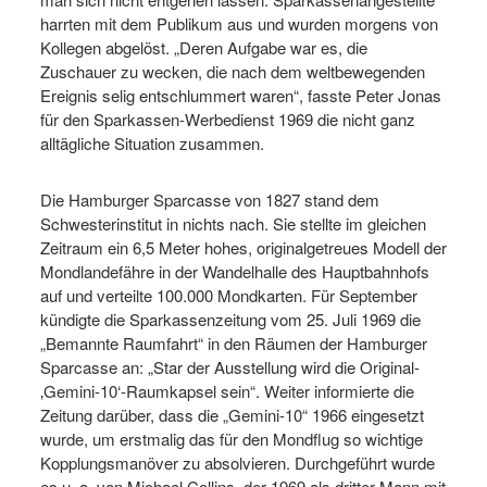
harrten mit dem Publikum aus und wurden morgens von
Kollegen abgelöst. „Deren Aufgabe war es, die
Zuschauer zu wecken, die nach dem weltbewegenden
Ereignis selig entschlummert waren“, fasste Peter Jonas
für den Sparkassen-Werbedienst 1969 die nicht ganz
alltägliche Situation zusammen.
Die Hamburger Sparcasse von 1827 stand dem
Schwesterinstitut in nichts nach. Sie stellte im gleichen
Zeitraum ein 6,5 Meter hohes, originalgetreues Modell der
Mondlandefähre in der Wandelhalle des Hauptbahnhofs
auf und verteilte 100.000 Mondkarten. Für September
kündigte die Sparkassenzeitung vom 25. Juli 1969 die
„Bemannte Raumfahrt“ in den Räumen der Hamburger
Sparcasse an: „Star der Ausstellung wird die Original-
‚Gemini-10‘-Raumkapsel sein“. Weiter informierte die
Zeitung darüber, dass die „Gemini-10“ 1966 eingesetzt
wurde, um erstmalig das für den Mondflug so wichtige
Kopplungsmanöver zu absolvieren. Durchgeführt wurde
es u. a. von Michael Collins, der 1969 als dritter Mann mit