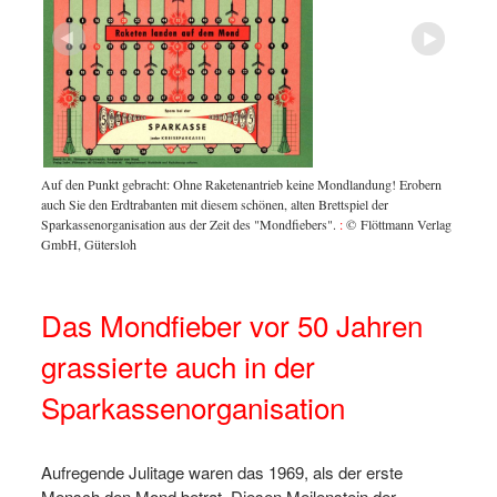
n und
Mit der
ein
viellei
, so das
Auf den Punkt gebracht: Ohne Raketenantrieb keine Mondlandung! Erobern
Freunde
tempel
auch Sie den Erdtrabanten mit diesem schönen, alten Brettspiel der
s und
Sparkassenorganisation aus der Zeit des "Mondfiebers".
:
© Flöttmann Verlag
:
GmbH, Gütersloh
Das Mondfieber vor 50 Jahren
grassierte auch in der
Sparkassenorganisation
Aufregende Julitage waren das 1969, als der erste
Mensch den Mond betrat. Diesen Meilenstein der