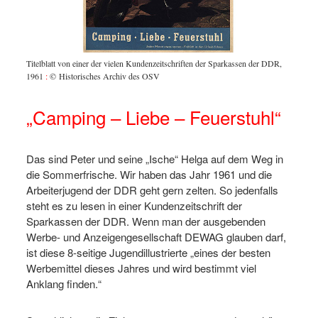
 DDR,
Titelblatt von einer der vielen Kundenzeitschriften der Sparkassen der DDR,
Titelbl
1961
:
© Historisches Archiv des OSV
1961
:
©
„Camping – Liebe – Feuerstuhl“
Das sind Peter und seine „Ische“ Helga auf dem Weg in
die Sommerfrische. Wir haben das Jahr 1961 und die
Arbeiterjugend der DDR geht gern zelten. So jedenfalls
steht es zu lesen in einer Kundenzeitschrift der
Sparkassen der DDR. Wenn man der ausgebenden
Werbe- und Anzeigengesellschaft DEWAG glauben darf,
ist diese 8-seitige Jugendillustrierte „eines der besten
Werbemittel dieses Jahres und wird bestimmt viel
Anklang finden.“