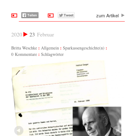
zum Artikel
2020
23
Februar
Britta Weschke
Allgemein
Sparkassengeschichte(n)
0 Kommentare
Schlagwörter
.
Geiger 
kreten
Februar