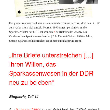
 DDR.
:
Zuordn
© Hist
Die große Resonanz auf sein erstes Schreiben nimmt der Präsident des DSGV
zum Anlass, um sich am 23. Februar 1990 erneut persönlich an die
Sparkassenleiter der DDR zu wenden.
:
© Historisches Archiv des
Ostdeutschen Sparkassenverbandes | Bild Helmut Geiger, 1980er Jahre,
Quelle: Sparkassenhistorisches Dokumentationszentrum Bonn
„Ihre Briefe unterstreichen […]
Ihren Willen, das
Sparkassenwesen in der DDR
neu zu beleben“
Blogserie, Teil 14
Am
5. Januar 1990
bot der Präsident des DSGV, Helmut