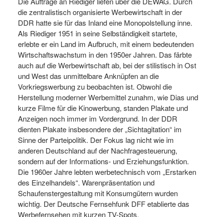
Die Aufträge an Riediger liefen über die DEWAG. Durch
die zentralistisch organisierte Werbewirtschaft in der
DDR hatte sie für das Inland eine Monopolstellung inne.
Als Riediger 1951 in seine Selbständigkeit startete,
erlebte er ein Land im Aufbruch, mit einem bedeutenden
Wirtschaftswachstum in den 1950er Jahren. Das färbte
auch auf die Werbewirtschaft ab, bei der stilistisch in Ost
und West das unmittelbare Anknüpfen an die
Vorkriegswerbung zu beobachten ist. Obwohl die
Herstellung moderner Werbemittel zunahm, wie Dias und
kurze Filme für die Kinowerbung, standen Plakate und
Anzeigen noch immer im Vordergrund. In der DDR
dienten Plakate insbesondere der „Sichtagitation“ im
Sinne der Parteipolitik. Der Fokus lag nicht wie im
anderen Deutschland auf der Nachfragesteuerung,
sondern auf der Informations- und Erziehungsfunktion.
Die 1960er Jahre lebten werbetechnisch vom „Erstarken
des Einzelhandels“. Warenpräsentation und
Schaufenstergestaltung mit Konsumgütern wurden
wichtig. Der Deutsche Fernsehfunk DFF etablierte das
Werbefernsehen mit kurzen TV-Spots.