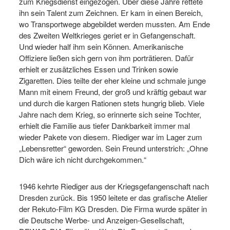
zum Kriegsdienst eingezogen. Über diese Jahre rettete
ihn sein Talent zum Zeichnen. Er kam in einen Bereich,
wo Transportwege abgebildet werden mussten. Am Ende
des Zweiten Weltkrieges geriet er in Gefangenschaft.
Und wieder half ihm sein Können. Amerikanische
Offiziere ließen sich gern von ihm porträtieren. Dafür
erhielt er zusätzliches Essen und Trinken sowie
Zigaretten. Dies teilte der eher kleine und schmale junge
Mann mit einem Freund, der groß und kräftig gebaut war
und durch die kargen Rationen stets hungrig blieb. Viele
Jahre nach dem Krieg, so erinnerte sich seine Tochter,
erhielt die Familie aus tiefer Dankbarkeit immer mal
wieder Pakete von diesem. Riediger war im Lager zum
„Lebensretter“ geworden. Sein Freund unterstrich: „Ohne
Dich wäre ich nicht durchgekommen.“
1946 kehrte Riediger aus der Kriegsgefangenschaft nach
Dresden zurück. Bis 1950 leitete er das grafische Atelier
der Rekuto‐Film KG Dresden. Die Firma wurde später in
die Deutsche Werbe- und Anzeigen-Gesellschaft,