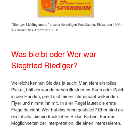
e
1957 st
t 280
Riedige
llungen
beliebi
heißt e
"Riediger-Lieblingsmotiv" unserer derzeitigen Praktikantin, Plakat von 1960
:
den Vor
© Historisches Archiv des OSV
cher
finden.
Was bleibt oder Wer war
Siegfried Riediger?
Vielleicht kennen Sie das ja auch: Man sieht ein tolles
Plakat, hält ein wunderschön illustriertes Buch oder Spiel
in den Händen, greift sich einen interessant wirkenden
Flyer und nimmt ihn mit. In aller Regel lautet die erste
Frage da nicht: Wer hat das denn gestaltet? Eher sind es
die Inhalte, die eindrücklichen Bilder, Farben, Formen,
Möglichkeiten der Interpretation, die einen interessieren.