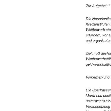
Zur Aufgabe***
Die Neuorienti
Kreditinstitute
Wettbewerb ste
erfordern, vor 
und organisato
Ziel muß desha
Wettbewerbsfäh
geldwirtschaftl
Vorbemerkung
Die Sparkasse
Markt neu posit
unverwechselbar
Voraussetzung d