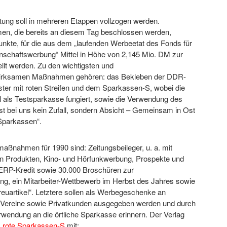
tung soll in mehreren Etappen vollzogen werden.
n, die bereits an diesem Tag beschlossen werden,
nkte, für die aus dem „laufenden Werbeetat des Fonds für
nschaftswerbung“ Mittel in Höhe von 2,145 Mio. DM zur
llt werden. Zu den wichtigsten und
swirksamen Maßnahmen gehören: das Bekleben der DDR-
ter mit roten Streifen und dem Sparkassen-S, wobei die
 als Testsparkasse fungiert, sowie die Verwendung des
st bei uns kein Zufall, sondern Absicht – Gemeinsam in Ost
Sparkassen“.
aßnahmen für 1990 sind: Zeitungsbeileger, u. a. mit
n Produkten, Kino- und Hörfunkwerbung, Prospekte und
RP-Kredit sowie 30.000 Broschüren zur
ng, ein Mitarbeiter-Wettbewerb im Herbst des Jahres sowie
euartikel“. Letztere sollen als Werbegeschenke an
Vereine sowie Privatkunden ausgegeben werden und durch
erwendung an die örtliche Sparkasse erinnern. Der Verlag
s
rote Sparkassen-S
mit: