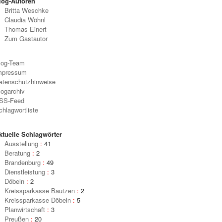
log-Autoren
Britta Weschke
Claudia Wöhnl
Thomas Einert
Zum Gastautor
log-Team
mpressum
atenschutzhinweise
logarchiv
en haben die roten Fensterklebestreifen eine große Signalwirkung. Das Sparkassen-S
SS-Feed
0 schon von Weitem den Kunden der Hauptgeschäftsstelle der Kreissparkasse Jessen
chlagwortliste
 Historisches Archiv des OSV
ktuelle Schlagwörter
Ausstellung
:
41
Beratung
:
2
Räum
Brandenburg
:
49
im T
soli
Dienstleistung
:
3
Döbeln
:
2
Kreissparkasse Bautzen
:
2
Kreissparkasse Döbeln
:
5
Planwirtschaft
:
3
Preußen
:
20