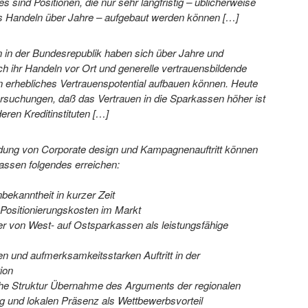
s sind Positionen, die nur sehr langfristig – üblicherweise
s Handeln über Jahre – aufgebaut werden können
[…]
 in der Bundesrepublik haben sich über Jahre und
h ihr Handeln vor Ort und generelle vertrauensbildende
erhebliches Vertrauenspotential aufbauen können. Heute
rsuchungen, daß das Vertrauen in die Sparkassen höher ist
deren Kreditinstituten
[…]
dung von Corporate design und Kampagnenauftritt können
ssen folgendes erreichen:
ekanntheit in kurzer Zeit
 Positionierungskosten im Markt
r von West- auf Ostsparkassen als leistungsfähige
n und aufmerksamkeitsstarken Auftritt in der
ion
che Struktur Übernahme des Arguments der regionalen
g und lokalen Präsenz als Wettbewerbsvorteil