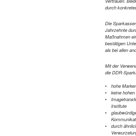
Vertrauen. Beide
durch konkrete
Die Sparkassen
Jahrzehnte durc
Maßnahmen ein 
bestätigen Unte
als bei allen an
Mit der Verwen
die DDR-Sparka
hohe Markenb
keine hohen
Imagetransfe
Institute
glaubwürdige
Kommunikat
durch ähnli
Verwurzelun