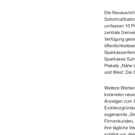
Die Neuausrich
Sofortmaßnahme
umfassen 10 Pu
zentrale Gemei
Verfügung geste
öffentlichkeit
Sparkassenfens
Sparkasse Suhl
Plakats „Nähe i
und West: Die 
Weitere Werbem
konkreten neue
Anzeigen zum E
Existenzgründu
sogenannte „Str
Firmenkunden, 
ihre tägliche V
schlägt vor, da