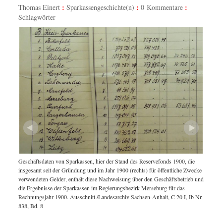
Thomas Einert
Sparkassengeschichte(n)
0 Kommentare
Schlagwörter
en der
Auf Gru
rmittelt
histori
Geschäftsdaten von Sparkassen, hier der Stand des Reservefonds 1900, die
werden
insgesamt seit der Gründung und im Jahr 1900 (rechts) für öffentliche Zwecke
verwendeten Gelder, enthält diese Nachweisung über den Geschäftsbetrieb und
die Ergebnisse der Sparkassen im Regierungsbezirk Merseburg für das
Rechnungsjahr 1900. Ausschnitt /Landesarchiv Sachsen-Anhalt, C 20 I, Ib Nr.
838, Bd. 8