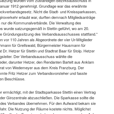
Satzung wurden vom zuständigen Bezirksausschuss in
 Januar 1912 genehmigt. Grundlage war das erwähnte
ckverbandsgesetz. Nicht die Stadt- und Kreissparkassen,
iroverkehr erlaubt war, durften demnach Mitgliedsanträge
rn nur die Kommunalverbände. Die Verwaltung des
 wurde satzungsgemäß in Stettin geführt, wo am 20.
ie Gründungssitzung des Verbandsausschusses stattfand.*
 vor 110 Jahren als Abgeordnete der vier Ur-Mitglieder
chmann für Greifswald, Bürgermeister Hausmann für
 Dr. Hetzer für Stettin und Stadtrat Baar für Stolp. Hetzer
gsleiter. Der Verbandsausschuss wählte die
eder, darunter Hetzer, den Rendanten Bartelt aus Anklam
rat von Wedemeyer aus dem Kreis Franzburg. Der
mmte Fritz Hetzer zum Verbandsvorsteher und fasste
ten Beschlüsse.
 ermächtigt, mit der Stadtsparkasse Stettin einen Vertrag
 der Girozentrale abzuschließen. Die Sparkasse sollte die
 des Verbandes übernehmen. Für den Aufwand bekam sie
Jahr. Die Nutzung der Räume kostete nichts. Möglichst