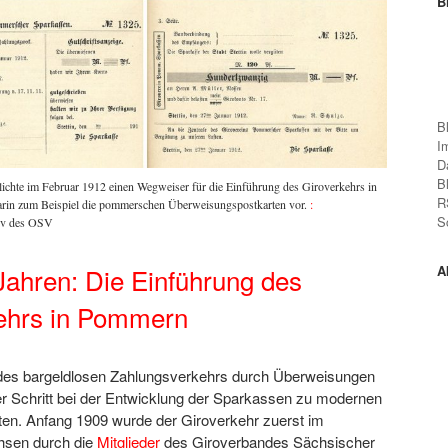
B
B
I
D
B
tlichte im Februar 1912 einen Wegweiser für die Einführung des Giroverkehrs in
R
darin zum Beispiel die pommerschen Überweisungspostkarten vor.
:
S
iv des OSV
Jahren: Die Einführung des
A
ehrs in Pommern
es bargeldlosen Zahlungsverkehrs durch Überweisungen
er Schritt bei der Entwicklung der Sparkassen zu modernen
uten. Anfang 1909 wurde der Giroverkehr zuerst im
hsen durch die
Mitglieder
des Giroverbandes Sächsischer