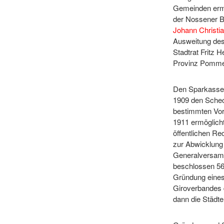
Gemeinden ermö
der Nossener B
Johann Christia
Ausweitung des 
Stadtrat Fritz 
Provinz Pommer
Den Sparkassen
1909 den Schec
bestimmten Vor
1911 ermöglich
öffentlichen R
zur Abwicklung 
Generalversa
beschlossen 56
Gründung eines 
Giroverbandes 
dann die Städte