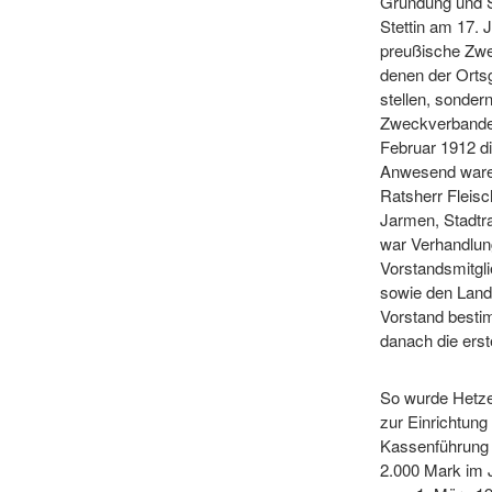
Gründung und 
Stettin am 17.
preußische Zwe
denen der Ortsg
stellen, sonde
Zweckverbandes
Februar 1912 d
Anwesend waren
Ratsherr Fleis
Jarmen, Stadtrat
war Verhandlun
Vorstandsmitgli
sowie den Land
Vorstand besti
danach die ers
So wurde Hetzer
zur Einrichtung
Kassenführung
2.000 Mark im 