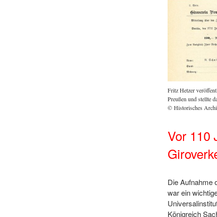
Fritz Hetzer veröffen
Preußen und stellte 
© Historisches Arch
Vor 110 
Giroverk
Die Aufnahme d
war ein wichtig
Universalinstit
Königreich Sac