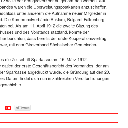
12 sollte der Ferngiroverkehr aufgenommen werden. Auf
bandes waren die Überweisungspostkarten anzuschaffen.
eschloss unter anderem die Aufnahme neuer Mitglieder in
d. Die Kommunalverbände Anklam, Belgard, Falkenburg
aten bei. Als am 11. April 1912 die zweite Sitzung des
usses und des Vorstands stattfand, konnte der
er berichten, dass bereits der erste Kooperationsvertrag
 war, mit dem Giroverband Sächsischer Gemeinden
.
 es die Zeitschrift Sparkasse am 15. März 1912.
 datiert der erste Geschäftsbericht des Verbandes, der am
 der Sparkasse abgedruckt wurde, die Gründung auf den 20.
ses Datum findet sich nun in zahlreichen Veröffentlichungen
geschichte.