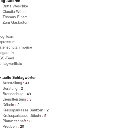
log-Autoren
Britta Weschke
Claudia Wöhnl
Thomas Einert
Zum Gastautor
log-Team
mpressum
atenschutzhinweise
logarchiv
SS-Feed
chlagwortliste
ktuelle Schlagwörter
Ausstellung
:
41
Beratung
:
2
Brandenburg
:
49
Dienstleistung
:
3
Döbeln
:
2
Kreissparkasse Bautzen
:
2
Kreissparkasse Döbeln
:
5
Planwirtschaft
:
3
Preußen
:
20