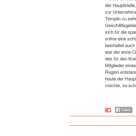
der Hauptstelle
zur Unternehmen
Templin zu seh
Geschäftsgebiet
sich für die sp
online eine sch
beinhaltet auc
war der erste 
des für den Kre
Mitglieder eine
Region entstand
heute der Haupt
möchte, so sch