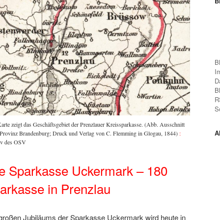
B
B
I
D
B
R
S
arte zeigt das Geschäftsgebiet der Prenzlauer Kreissparkasse. (Abb. Ausschnitt
A
. Provinz Brandenburg; Druck und Verlag von C. Flemming in Glogau, 1844)
:
iv des OSV
e Sparkasse Uckermark – 180
arkasse in Prenzlau
 großen Jubiläums der Sparkasse Uckermark wird heute in