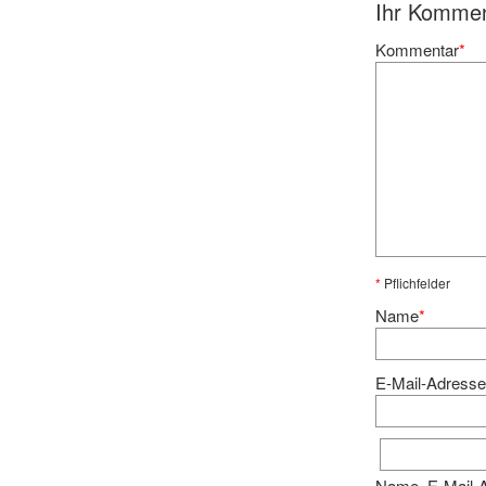
Ihr Komme
Kommentar
*
*
Pflichfelder
Name
*
E-Mail-Adress
Name, E-Mail-A