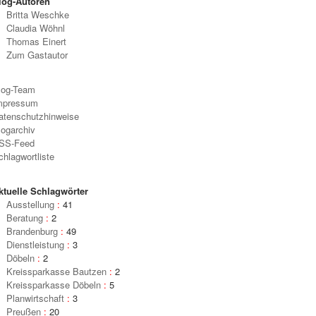
log-Autoren
Britta Weschke
Claudia Wöhnl
Thomas Einert
Zum Gastautor
log-Team
mpressum
atenschutzhinweise
logarchiv
SS-Feed
chlagwortliste
ktuelle Schlagwörter
Ausstellung
:
41
Beratung
:
2
Brandenburg
:
49
Dienstleistung
:
3
Döbeln
:
2
Kreissparkasse Bautzen
:
2
Kreissparkasse Döbeln
:
5
Planwirtschaft
:
3
Preußen
:
20