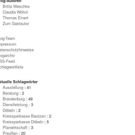
log-Autoren
Britta Weschke
Claudia Wöhnl
Thomas Einert
Zum Gastautor
log-Team
mpressum
atenschutzhinweise
logarchiv
SS-Feed
chlagwortliste
ktuelle Schlagwörter
Ausstellung
:
41
Beratung
:
2
Brandenburg
:
49
Dienstleistung
:
3
Döbeln
:
2
Kreissparkasse Bautzen
:
2
Kreissparkasse Döbeln
:
5
Planwirtschaft
:
3
Preußen
:
20