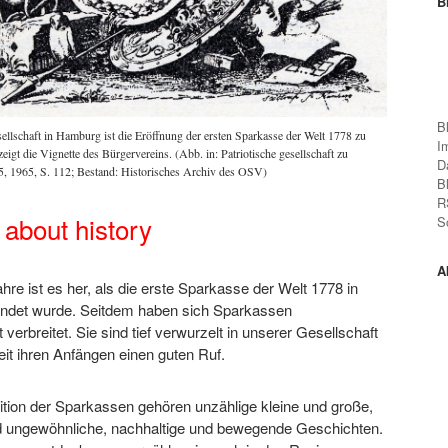
B
B
ellschaft in Hamburg ist die Eröffnung der ersten Sparkasse der Welt 1778 zu
I
eigt die Vignette des Bürgervereins. (Abb. in: Patriotische gesellschaft zu
D
, 1965, S. 112; Bestand: Historisches Archiv des OSV)
B
R
k about history
S
A
hre ist es her, als die erste Sparkasse der Welt 1778 in
ndet wurde. Seitdem haben sich Sparkassen
verbreitet. Sie sind tief verwurzelt in unserer Gesellschaft
it ihren Anfängen einen guten Ruf.
ition der Sparkassen gehören unzählige kleine und große,
 ungewöhnliche, nachhaltige und bewegende Geschichten.