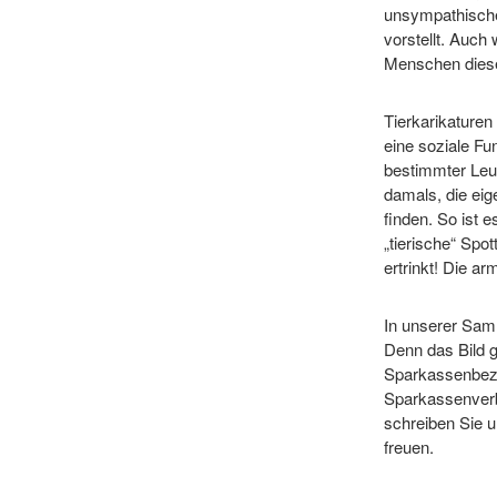
unsympathische
vorstellt. Auch
Menschen diese
Tierkarikaturen
eine soziale F
bestimmter Leu
damals, die eig
finden. So ist 
„tierische“ Spot
ertrinkt! Die ar
In unserer Sam
Denn das Bild g
Sparkassenbezu
Sparkassenverb
schreiben Sie 
freuen.