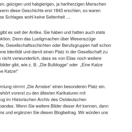
n, geizigen und habgierigen, ja hartherzigen Menschen
 wenn diese Geschichte erst 1843 erschien, so waren
s Schlages wohl keine Seltenheit …
 gibt es seit der Antike. Sie haben und hatten auch stets
unktion. Denn das Lustigmachen über Wesenszüge
te, Gesellschaftsschichten oder Berufsgruppen half schon
ene Identität und damit einen Platz in der Gesellschaft zu
es nicht verwunderlich, dass es von Elias noch weitere
tbilder gibt, wie z. B. „Die Bulldogge“ oder „Eine Katze
me Katze!“
mlung nimmt „Die Ameise“ einen besonderen Platz ein.
ehört vorerst zu den ältesten Karikaturen mit
g im Historischen Archiv des Ostdeutschen
andes. Wenn Sie weitere Bilder dieser Art kennen, dann
uns und ergänzen Sie diesen Blogbeitrag. Wir würden uns