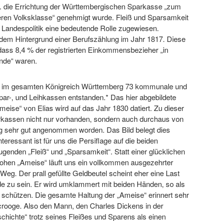
I. die Errichtung der Württembergischen Sparkasse „zum
ren Volksklasse“ genehmigt wurde. Fleiß und Sparsamkeit
 Landespolitik eine bedeutende Rolle zugewiesen.
dem Hintergrund einer Berufszählung im Jahr 1817. Diese
dass 8,4 % der registrierten Einkommensbezieher „in
nde“ waren.
n im gesamten Königreich Württemberg 73 kommunale und
 Spar-, und Leihkassen entstanden.* Das hier abgebildete
Ameise“ von Elias wird auf das Jahr 1830 datiert. Zu dieser
rkassen nicht nur vorhanden, sondern auch durchaus von
g sehr gut angenommen worden. Das Bild belegt dies
nteressant ist für uns die Persiflage auf die beiden
genden „Fleiß“ und „Sparsamkeit“. Statt einer glücklichen
rohen „Ameise“ läuft uns ein vollkommen ausgezehrter
eg. Der prall gefüllte Geldbeutel scheint eher eine Last
de zu sein. Er wird umklammert mit beiden Händen, so als
schützen. Die gesamte Haltung der „Ameise“ erinnert sehr
rooge. Also den Mann, den Charles Dickens in der
hichte“ trotz seines Fleißes und Sparens als einen