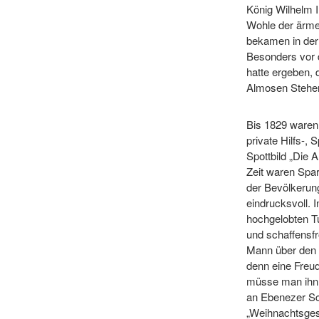
König Wilhelm 
Wohle der ärme
bekamen in der
Besonders vor 
hatte ergeben, 
Almosen Stehe
Bis 1829 ware
private Hilfs-,
Spottbild „Die 
Zeit waren Spa
der Bevölkerun
eindrucksvoll. I
hochgelobten Tu
und schaffensf
Mann über den W
denn eine Freu
müsse man ihn 
an Ebenezer Sc
„Weihnachtsgesc