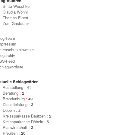
log-Autoren
Britta Weschke
Claudia Wöhnl
Thomas Einert
Zum Gastautor
log-Team
mpressum
atenschutzhinweise
logarchiv
SS-Feed
chlagwortliste
ktuelle Schlagwörter
Ausstellung
:
41
Beratung
:
2
Brandenburg
:
49
Dienstleistung
:
3
Döbeln
:
2
Kreissparkasse Bautzen
:
2
Kreissparkasse Döbeln
:
5
Planwirtschaft
:
3
Preußen
:
20