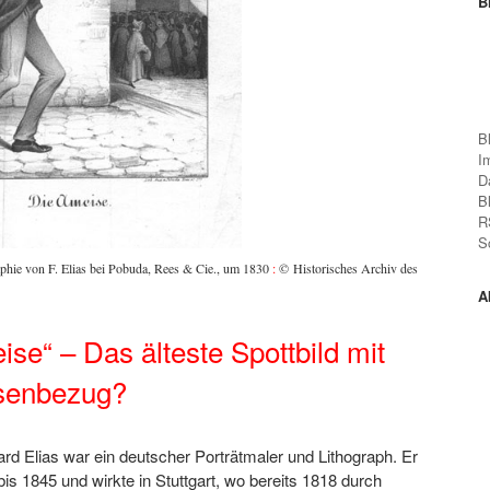
B
B
I
D
B
R
S
phie von F. Elias bei Pobuda, Rees & Cie., um 1830
:
© Historisches Archiv des
A
ise“ – Das älteste Spottbild mit
senbezug?
ard Elias war ein deutscher Porträtmaler und Lithograph. Er
bis 1845 und wirkte in Stuttgart, wo bereits 1818 durch