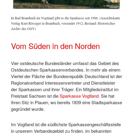
net.
In Bad Brambach im Vogtland gibt es die Sparkasse seit 1906. (Ansichtskarte
In dem 
Verlag Kurt Rössiger in Brambach, versendet 1912; Bestand: Historisches
OSV-Ge
Archiv des OSV)
Vom Süden in den Norden
Vier ostdeutsche Bundesländer umfasst das Gebiet des
Ostdeutschen Sparkassenverbandes. In mehr als einem
Viertel der Fläche der Bundesrepublik Deutschland ist der
Regionalverband Interessenvertreter und Dienstleister
der Sparkassen und ihrer Träger. Ein Mitgliedsinstitut im
Freistaat Sachsen ist die
Sparkasse Vogtland
. Sie hat
ihren Sitz in Plauen, wo bereits 1839 eine Stadtsparkasse
gegründet wurde.
Im Vogtland ist die südlichste Sparkassengeschäftsstelle
in unserem Verbandsgebiet zu finden, im bekannten