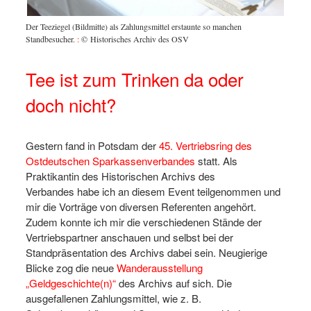
ren die
Lehrrei
sches
Tagungs
Der Teeziegel (Bildmitte) als Zahlungsmittel erstaunte so manchen
Archiv
Standbesucher.
:
© Historisches Archiv des OSV
Tee ist zum Trinken da oder
doch nicht?
Gestern fand in Potsdam der
45. Vertriebsring des
Ostdeutschen Sparkassenverbandes
statt. Als
Praktikantin des Historischen Archivs des
Verbandes habe ich an diesem Event teilgenommen und
mir die Vorträge von diversen Referenten angehört.
Zudem konnte ich mir die verschiedenen Stände der
Vertriebspartner anschauen und selbst bei der
Standpräsentation des Archivs dabei sein. Neugierige
Blicke zog die neue
Wanderausstellung
„Geldgeschichte(n)“
des Archivs auf sich. Die
ausgefallenen Zahlungsmittel, wie z. B.