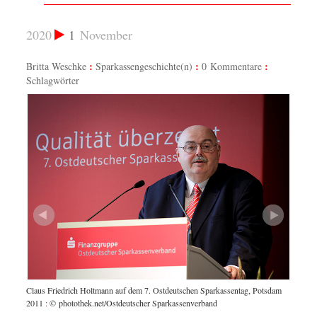
2020
1
November
Britta Weschke
Sparkassengeschichte(n)
0 Kommentare
Schlagwörter
t", im
Feierli
April 2
"
liebens
Claus Friedrich Holtmann auf dem 7. Ostdeutschen Sparkassentag, Potsdam
aufzuwa
2011
:
© photothek.net/Ostdeutscher Sparkassenverband
Sparka