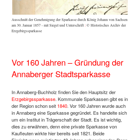
on
Ausschnitt der Genehmigung der Sparkasse durch König Johann von Sachsen
Am Anna
am 30. Januar 1857 - mit Siegel und Unterschrift
:
© Historisches Archiv der
Stadtsp
Erzgebirgssparkasse
Erzgebi
Anstalt
Archiv
Vor 160 Jahren – Gründung der
Annaberger Stadtsparkasse
In Annaberg-Buchholz finden Sie den Hauptsitz der
Erzgebirgssparkasse
. Kommunale Sparkassen gibt es in
der Region schon seit
1840
. Vor 160 Jahren wurde auch
in Annaberg eine Sparkasse gegründet. Es handelte sich
um ein Institut in Trägerschaft der Stadt. Es ist wichtig,
dies zu erwähnen, denn eine private Sparkasse von
Kaufleuten wirkte hier bereits seit 1821. Beide