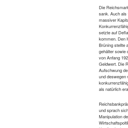
Die Reichsmark
sank. Auch als
massiver Kapit
Konkurrenzfähig
setzte auf Defl
kommen. Den Hö
Brüning stellte
gehälter sowie
von Anfang 1927
Geldwert. Die 
Aufschwung der
und deswegen w
konkurrenzfähi
als natürlich e
Reichsbankpräs
und sprach sich 
Manipulation d
Wirtschaftspol