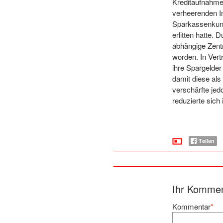
Kreditaufnahme
verheerenden In
Sparkassenkund
erlitten hatte. 
abhängige Zentr
worden. In Vert
ihre Spargelder
damit diese als
verschärfte jed
reduzierte sich
Ihr Komme
Kommentar
*