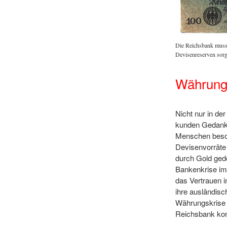
Die Reichsbank musst
Devisenreserven sor
Währungs
Nicht nur in de
kunden Gedanke
Menschen besor
Devisenvorräte
durch Gold ged
Bankenkrise im
das Vertrauen 
ihre ausländis
Währungskrise g
Reichsbank kont