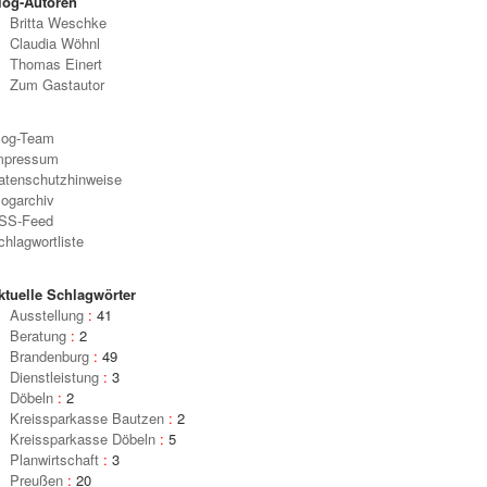
log-Autoren
Britta Weschke
Claudia Wöhnl
Thomas Einert
Zum Gastautor
log-Team
mpressum
atenschutzhinweise
logarchiv
SS-Feed
chlagwortliste
ktuelle Schlagwörter
Ausstellung
:
41
Beratung
:
2
Brandenburg
:
49
Dienstleistung
:
3
Döbeln
:
2
Kreissparkasse Bautzen
:
2
Kreissparkasse Döbeln
:
5
Planwirtschaft
:
3
Preußen
:
20