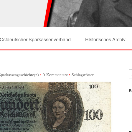
Ostdeutscher Sparkassenverband
Historisches Archiv
Sparkassengeschichte(n)
0 Kommentare
Schlagwörter
K