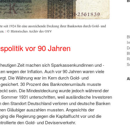
B
e seit 1924 für eine ausreichende Deckung ihrer Banknoten durch Gold- und
gen.
:
© Historisches Archiv des OSV
B
I
politik vor 90 Jahren
D
B
R
S
r heutigen Zeit machen sich Sparkassenkundinnen und -
n wegen der Inflation. Auch vor 90 Jahren waren viele
gt. Die Währung war im Kern durch Gold- und
A
 gesichert. 30 Prozent des Banknotenumlaufs musste
eckt sein. Die Mindestdeckung wurde jedoch während der
 Sommer 1931 unterschritten, weil ausländische Investoren
in den Standort Deutschland verloren und deutsche Banken
chen Gläubiger auszahlen mussten. Angesichts der
ing die Regierung gegen die Kapitalflucht vor und die
rollierte den Gold- und Devisenverkehr.