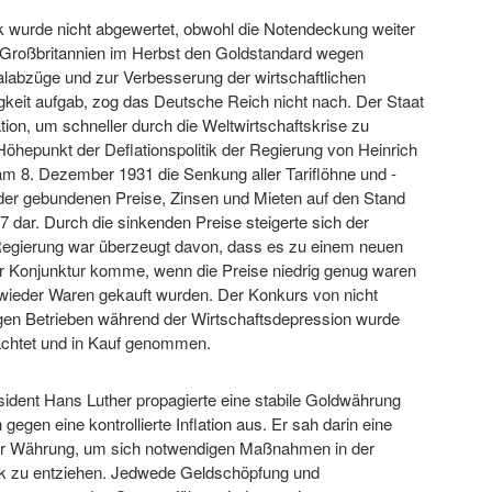
 wurde nicht abgewertet, obwohl die Notendeckung weiter
 Großbritannien im Herbst den Goldstandard wegen
alabzüge und zur Verbesserung der wirtschaftlichen
keit aufgab, zog das Deutsche Reich nicht nach. Der Staat
ation, um schneller durch die Weltwirtschaftskrise zu
hepunkt der Deflationspolitik der Regierung von Heinrich
 am 8. Dezember 1931 die Senkung aller Tariflöhne und -
 der gebundenen Preise, Zinsen und Mieten auf den Stand
 dar. Durch die sinkenden Preise steigerte sich der
Regierung war überzeugt davon, dass es zu einem neuen
 Konjunktur komme, wenn die Preise niedrig genug waren
ieder Waren gekauft wurden. Der Konkurs von nicht
gen Betrieben während der Wirtschaftsdepression wurde
rachtet und in Kauf genommen.
ident Hans Luther propagierte eine stabile Goldwährung
gegen eine kontrollierte Inflation aus. Er sah darin eine
er Währung, um sich notwendigen Maßnahmen in der
tik zu entziehen. Jedwede Geldschöpfung und