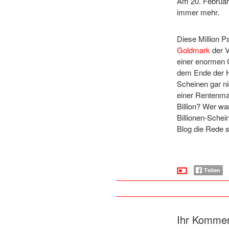
Am 20. Februar 
immer mehr.
Diese Million 
Goldmark
der V
einer enormen 
dem Ende der H
Scheinen gar ni
einer Rentenmar
Billion? Wer wa
Billionen-Schei
Blog die Rede s
Ihr Komme