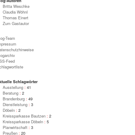
log-Autoren
Britta Weschke
Claudia Wöhnl
Thomas Einert
Zum Gastautor
log-Team
mpressum
atenschutzhinweise
logarchiv
SS-Feed
chlagwortliste
ktuelle Schlagwörter
Ausstellung
:
41
Beratung
:
2
Brandenburg
:
49
Dienstleistung
:
3
Döbeln
:
2
Kreissparkasse Bautzen
:
2
Kreissparkasse Döbeln
:
5
Planwirtschaft
:
3
Preußen
:
20