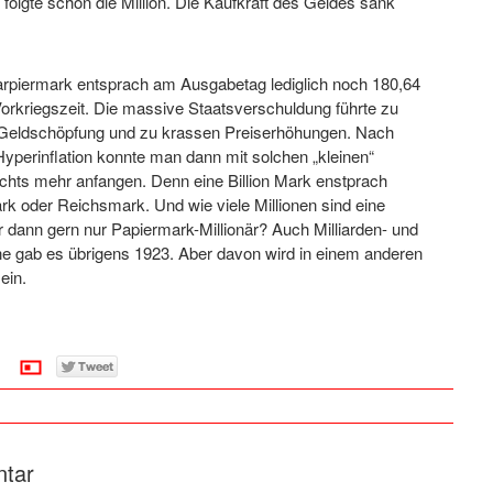
folgte schon die Million. Die Kaufkraft des Geldes sank
Parpiermark entsprach am Ausgabetag lediglich noch 180,64
orkriegszeit. Die massive Staatsverschuldung führte zu
Geldschöpfung und zu krassen Preiserhöhungen. Nach
yperinflation konnte man dann mit solchen „kleinen“
chts mehr anfangen. Denn eine Billion Mark enstprach
k oder Reichsmark. Und wie viele Millionen sind eine
r dann gern nur Papiermark-Millionär? Auch Milliarden- und
ne gab es übrigens 1923. Aber davon wird in einem anderen
ein.
ntar