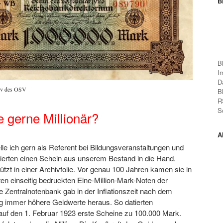
B
B
I
D
iv des OSV
B
R
S
 gerne Millionär?
A
lle ich gern als Referent bei Bildungsveranstaltungen und
sierten einen Schein aus unserem Bestand in die Hand.
ützt in einer Archivfolie. Vor genau 100 Jahren kamen sie in
ten einseitig bedruckten Eine-Million-Mark-Noten der
 Zentralnotenbank gab in der Inflationszeit nach dem
eg immer höhere Geldwerte heraus. So datierten
auf den 1. Februar 1923 erste Scheine zu 100.000 Mark.