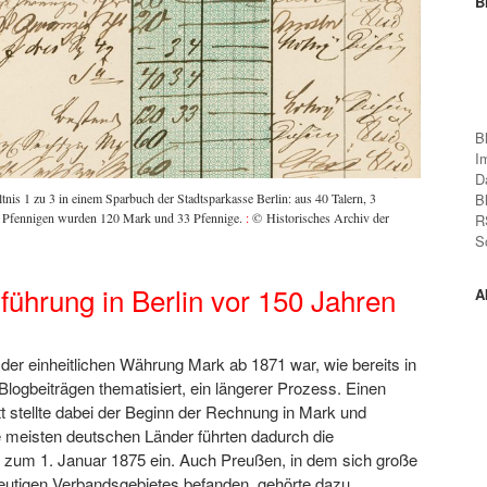
B
B
I
D
nis 1 zu 3 in einem Sparbuch der Stadtsparkasse Berlin: aus 40 Talern, 3
B
4 Pfennigen wurden 120 Mark und 33 Pfennige.
:
© Historisches Archiv der
R
S
führung in Berlin vor 150 Jahren
A
 der einheitlichen Währung Mark ab 1871 war, wie bereits in
logbeiträgen thematisiert, ein längerer Prozess. Einen
tt stellte dabei der Beginn der Rechnung in Mark und
e meisten deutschen Länder führten dadurch die
zum 1. Januar 1875 ein. Auch Preußen, in dem sich große
heutigen Verbandsgebietes befanden, gehörte dazu.