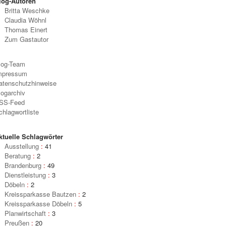
log-Autoren
Britta Weschke
Claudia Wöhnl
Thomas Einert
Zum Gastautor
log-Team
mpressum
atenschutzhinweise
logarchiv
SS-Feed
chlagwortliste
ktuelle Schlagwörter
Ausstellung
:
41
Beratung
:
2
Brandenburg
:
49
Dienstleistung
:
3
Döbeln
:
2
Kreissparkasse Bautzen
:
2
Kreissparkasse Döbeln
:
5
Planwirtschaft
:
3
Preußen
:
20