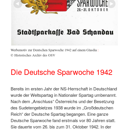
ischen
Stempel
 44,5
Sparkas
Million
Werbemotiv zur Deutschen Sparwoche 1942 auf einem Glasdia
:
© Historisches Archiv des OSV
Die Deutsche Sparwoche 1942
Bereits im ersten Jahr der NS-Herrschaft in Deutschland
wurde der Weltspartag in Nationaler Spartag umbenannt.
Nach dem „Anschluss“ Österreichs und der Besetzung
des Sudetengebietzes 1938 wurde im „Großdeutschen
Reich“ der Deutsche Spartag begangen. Eine ganze
Deutsche Sparwoche fand erstmals vor 80 Jahren statt.
Sie dauerte vom 26. bis zum 31. Oktober 1942. In der