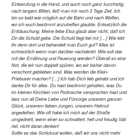
Einberufung in die Hand, und auch noch ganz kurzfristig,
nach langem Bitten, ließ man mir noch 3 Tage Zeit. Ich
bin so bald wie möglich auf die Bahn und nach Wolfen,
wo ich euch bestimmt anzutreffen glaubte. Entsetzlich die
Enttäuschung. Meine liebe Elsa glaub aber nicht, daß ich
Dir die Schuld gebe. Die Schuld liegt bei mir […] Wie lebt
ihr denn dort und behandelt man Euch gut? Alles ist
schrecklich wenn man darüber nachdenkt. Wie soll das
mit der Ernährung und Feuerung werden? Überall so eine
Not, die wir nun doppelt spüren, wo wir bisher davon
verschont geblieben sind. Was werden die Klein-
Priebuser machen? […] Ich hab Dich lieb gehabt und ich
danke Dir für alles. Du hast bestimmt gehalten, was Du
im kleinen Kirchlein von Podrosche versprochen hast und
lass nun all Deine Liebe und Fürsorge unserem ganzen
Glück, unserem lieben Jungen, unserem Helmut
angedeihen. Wie oft habe ich mich auf der Straße
umgedreht, wenn einer so schnattert, hell und freudig Vati
rief, nicht daran denken!
Sollte es das Schicksal wollen, daß wir uns nicht mehr