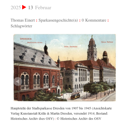
2025
13
Februar
Thomas Einert
Sparkassengeschichte(n)
0 Kommentare
Schlagwörter
 (Abb.
Sitzung
Hauptstelle der Stadtsparkasse Dresden von 1907 bis 1945 (Ansichtskarte
des OSV)
in Deut
Verlag Kunstanstalt Krille & Martin Dresden, versendet 1914; Bestand:
:
© Hist
Historisches Archiv dses OSV)
:
© Historisches Archiv des OSV