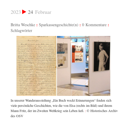
2023
24
Februar
Britta Weschke
Sparkassengeschichte(n)
0 Kommentare
Schlagwörter
ich
In unserer Wanderausstellung „Ein Buch weckt Erinnerungen“ finden sich
In unse
hrem
viele persönliche Geschichten, wie die von Elsa (rechts im Bild) und ihrem
viele p
 Archiv
Mann Fritz, der im Zweiten Weltkrieg sein Leben ließ.
:
© Historisches Archiv
Mann Fr
des OSV
des O