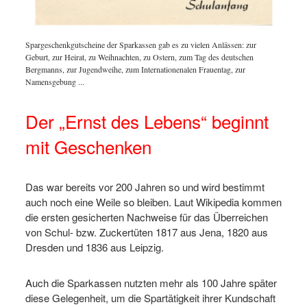
Spargeschenkgutscheine der Sparkassen gab es zu vielen Anlässen: zur
lage
Meist w
Geburt, zur Heirat, zu Weihnachten, zu Ostern, zum Tag des deutschen
en auch
des Per
Bergmanns, zur Jugendweihe, zum Internationenalen Frauentag, zur
die Mög
Namensgebung ...
Der „Ernst des Lebens“ beginnt
mit Geschenken
Das war bereits vor 200 Jahren so und wird bestimmt
auch noch eine Weile so bleiben. Laut Wikipedia kommen
die ersten gesicherten Nachweise für das Überreichen
von Schul- bzw. Zuckertüten 1817 aus Jena, 1820 aus
Dresden und 1836 aus Leipzig.
Auch die Sparkassen nutzten mehr als 100 Jahre später
diese Gelegenheit, um die Spartätigkeit ihrer Kundschaft