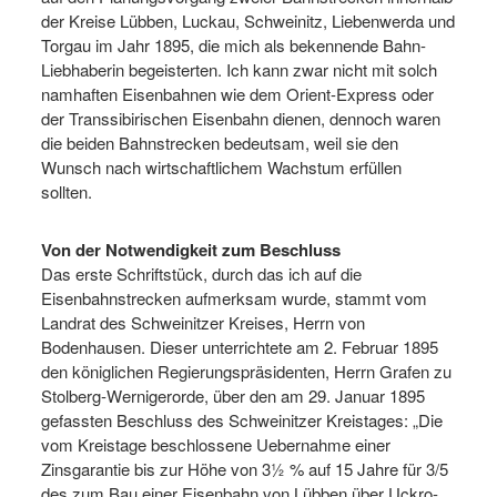
der Kreise Lübben, Luckau, Schweinitz, Liebenwerda und
Torgau im Jahr 1895, die mich als bekennende Bahn-
Liebhaberin begeisterten. Ich kann zwar nicht mit solch
namhaften Eisenbahnen wie dem Orient-Express oder
der Transsibirischen Eisenbahn dienen, dennoch waren
die beiden Bahnstrecken bedeutsam, weil sie den
Wunsch nach wirtschaftlichem Wachstum erfüllen
sollten.
Von der Notwendigkeit zum Beschluss
Das erste Schriftstück, durch das ich auf die
Eisenbahnstrecken aufmerksam wurde, stammt vom
Landrat des Schweinitzer Kreises, Herrn von
Bodenhausen. Dieser unterrichtete am 2. Februar 1895
den königlichen Regierungspräsidenten, Herrn Grafen zu
Stolberg-Wernigerorde, über den am 29. Januar 1895
gefassten Beschluss des Schweinitzer Kreistages: „Die
vom Kreistage beschlossene Uebernahme einer
Zinsgarantie bis zur Höhe von 3½ % auf 15 Jahre für 3/5
des zum Bau einer Eisenbahn von Lübben über Uckro-