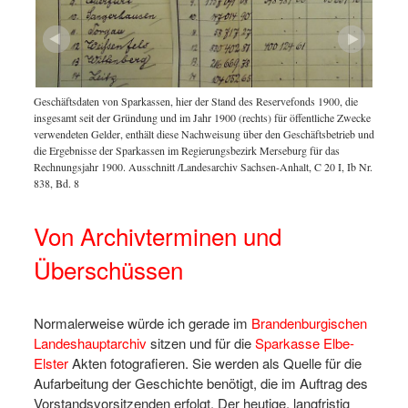
en der
Auf Gru
rmittelt
histori
Geschäftsdaten von Sparkassen, hier der Stand des Reservefonds 1900, die
werden
insgesamt seit der Gründung und im Jahr 1900 (rechts) für öffentliche Zwecke
verwendeten Gelder, enthält diese Nachweisung über den Geschäftsbetrieb und
die Ergebnisse der Sparkassen im Regierungsbezirk Merseburg für das
Rechnungsjahr 1900. Ausschnitt /Landesarchiv Sachsen-Anhalt, C 20 I, Ib Nr.
838, Bd. 8
Von Archivterminen und
Überschüssen
Normalerweise würde ich gerade im
Brandenburgischen
Landeshauptarchiv
sitzen und für die
Sparkasse Elbe-
Elster
Akten fotografieren. Sie werden als Quelle für die
Aufarbeitung der Geschichte benötigt, die im Auftrag des
Vorstandsvorsitzenden erfolgt. Der heutige, langfristig