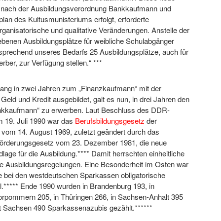
e nach der Ausbildungsverordnung Bankkaufmann und
an des Kultusmunisteriums erfolgt, erforderte
ganisatorische und qualitative Veränderungen. Anstelle der
ebenen Ausbildungsplätze für weibliche Schulabgänger
tsprechend unseres Bedarfs 25 Ausbildungsplätze, auch für
ber, zur Verfügung stellen.“ ***
ang in zwei Jahren zum „Finanzkaufmann“ mit der
 Geld und Kredit ausgebildet, galt es nun, in drei Jahren den
nkkaufmann“ zu erwerben. Laut Beschluss des DDR-
 19. Juli 1990 war das
Berufsbildungsgesetz
der
 vom 14. August 1969, zuletzt geändert durch das
förderungsgesetz vom 23. Dezember 1981, die neue
dlage für die Ausbildung.**** Damit herrschten einheitliche
 Ausbildungsregelungen. Eine Besonderheit im Osten war
ie bei den westdeutschen Sparkassen obligatorische
el.***** Ende 1990 wurden in Brandenburg 193, in
rpommern 205, in Thüringen 266, in Sachsen-Anhalt 395
at Sachsen 490 Sparkassenazubis gezählt.******