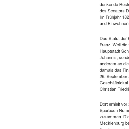
denkende Rostoc
des Senators D
Im Frühjahr 182
und Einwohnern 
Das Statut der
Franz. Weil di
Hauptstadt Schw
Johannis, sond
anderem an dies
damals das Fin
26. September 
Geschäftslokal
Christian Fried
Dort erhielt vo
Sparbuch Numm
zusammen. Die E
Mecklenburg bes