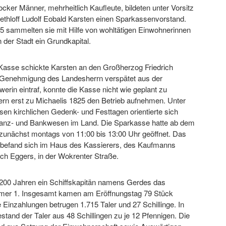
ker Männer, mehrheitlich Kaufleute, bildeten unter Vorsitz
ethloff Ludolf Eobald Karsten einen Sparkassenvorstand.
5 sammelten sie mit Hilfe von wohltätigen Einwohnerinnen
der Stadt ein Grundkapital.
 Kasse schickte Karsten an den Großherzog Friedrich
e Genehmigung des Landesherrn verspätet aus der
erin eintraf, konnte die Kasse nicht wie geplant zu
ern erst zu Michaelis 1825 den Betrieb aufnehmen. Unter
en kirchlichen Gedenk- und Festtagen orientierte sich
anz- und Bankwesen im Land. Die Sparkasse hatte ab dem
zunächst montags von 11:00 bis 13:00 Uhr geöffnet. Das
 befand sich im Haus des Kassierers, des Kaufmanns
rich Eggers, in der Wokrenter Straße.
r 200 Jahren ein Schiffskapitän namens Gerdes das
er 1. Insgesamt kamen am Eröffnungstag 79 Stück
inzahlungen betrugen 1.715 Taler und 27 Schillinge. In
tand der Taler aus 48 Schillingen zu je 12 Pfennigen. Die