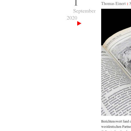
1
Thomas Einert
September
2020
Berichtenswert fand 
westdeutschen Partne