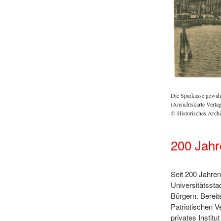
estehens stiftete die Sparkasse 15.000 Mark für das Elisabethheim in der
Die Sparkasse gewähr
e Pflegeeinrichtung für körperbehinderte Kinder. (Abb. Ausschnitt
(Ansichtskarte Verla
he Anstalt von Wagner & Debes in Leipzig, 1899; Bestand: Historisches
© Historisches Arch
sches Archiv des OSV
200 Jahr
Seit 200 Jahren
Universitätssta
Bürgern. Bereit
Patriotischen V
privates Institut