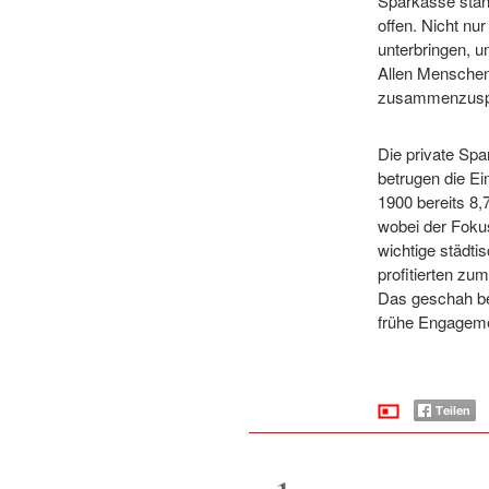
Sparkasse stan
offen. Nicht nu
unterbringen, u
Allen Menschen
zusammenzusp
Die private Spa
betrugen die Ei
1900 bereits 8,
wobei der Fokus
wichtige städt
profitierten zu
Das geschah be
frühe Engagemen