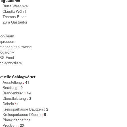
log-Autoren
Britta Weschke
Claudia Wöhnl
Thomas Einert
Zum Gastautor
log-Team
mpressum
Zur 
des Theaters 1895 beteiligte sich die Sparkasse finanziell. Mit 2.500 Mark. (Abb.
atenschutzhinweise
Rost
e Verlag Alfred Silbermann & Co. in Berlin, versendet 1901; Bestand Historisches Archiv
logarchiv
Best
 Historisches Archiv des OSV
SS-Feed
chlagwortliste
ktuelle Schlagwörter
Ausstellung
:
41
Beratung
:
2
Brandenburg
:
49
Dienstleistung
:
3
Döbeln
:
2
Kreissparkasse Bautzen
:
2
Kreissparkasse Döbeln
:
5
Planwirtschaft
:
3
Preußen
:
20