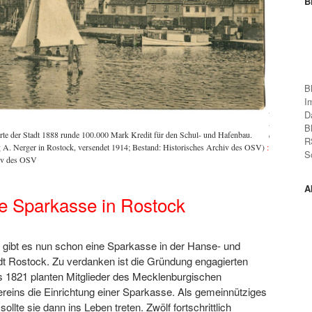
B
B
I
Auch am Bau 
D
Ansichtskart
B
te der Stadt 1888 runde 100.000 Mark Kredit für den Schul- und Hafenbau.
des OSV)
:
©
R
g A. Nerger in Rostock, versendet 1914; Bestand: Historisches Archiv des OSV)
:
S
iv des OSV
A
e Sparkasse in Rostock
 gibt es nun schon eine Sparkasse in der Hanse- und
dt Rostock. Zu verdanken ist die Gründung engagierten
s 1821 planten Mitglieder des Mecklenburgischen
ereins die Einrichtung einer Sparkasse. Als gemeinnütziges
 sollte sie dann ins Leben treten. Zwölf fortschrittlich