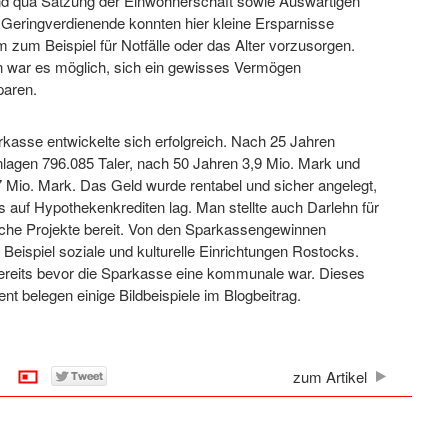
d qua Satzung der Einwohnerschaft sowie Auswärtigen
r Geringverdienende konnten hier kleine Ersparnisse
m zum Beispiel für Notfälle oder das Alter vorzusorgen.
 war es möglich, sich ein gewisses Vermögen
aren.
rkasse entwickelte sich erfolgreich. Nach 25 Jahren
nlagen 796.085 Taler, nach 50 Jahren 3,9 Mio. Mark und
7 Mio. Mark. Das Geld wurde rentabel und sicher angelegt,
 auf Hypothekenkrediten lag. Man stellte auch Darlehn für
ische Projekte bereit. Von den Sparkassengewinnen
m Beispiel soziale und kulturelle Einrichtungen Rostocks.
reits bevor die Sparkasse eine kommunale war. Dieses
t belegen einige Bildbeispiele im Blogbeitrag.
zum Artikel