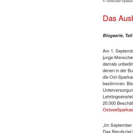
© Deutscher Sparkas
Das Ausb
Blogserie, Teil
Am 1. Septemb
junge Menschen 
damals unbeding
denen in der B
die Ost-Sparkas
bestimmen. Bish
Unterversorgung
Lehrlingseinst
20.000 Beschäf
OstseeSparkas
„Im September 
Das Berufsziel