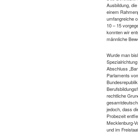
Ausbildung, di
einem Rahmenpl
umfangreiche or
10 – 15 vorgeg
konnten wir en
männliche Bewer
Wurde man bisl
Spezialrichtung
Abschluss „Ba
Parlaments vom
Bundesrepublik
Berufsbildungs
rechtliche Grun
gesamtdeutsche
jedoch, dass d
Probezeit entfi
Mecklenburg-Vo
und im Freista