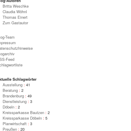
log-Autoren
Britta Weschke
Claudia Wöhnl
Thomas Einert
Zum Gastautor
log-Team
mpressum
atenschutzhinweise
logarchiv
SS-Feed
chlagwortliste
ktuelle Schlagwörter
Ausstellung
:
41
Beratung
:
2
Brandenburg
:
49
Dienstleistung
:
3
Döbeln
:
2
Kreissparkasse Bautzen
:
2
Kreissparkasse Döbeln
:
5
Planwirtschaft
:
3
Preußen
:
20