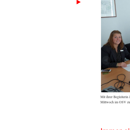
Mit ihrer Begleiteri
 bei der Abendveranstaltung am Donnerstag wieder reich "gedeckt".
:
Mittwoch im OSV zu
OSV