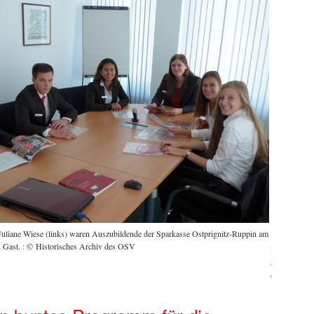
n Juliane Wiese (links) waren Auszubildende der Sparkasse Ostprignitz-Ruppin am
 Gast.
:
© Historisches Archiv des OSV
Dass Sparkas
auch verschi
des OSV