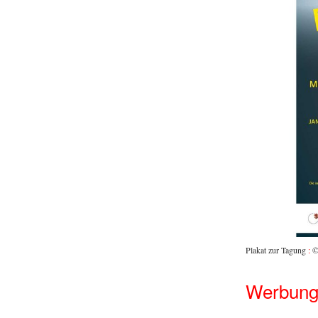
Plakat zur Tagung
:
© 
Werbung 