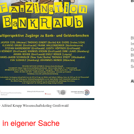
B
B
I
D
B
R
S
A
Alfried Krupp Wissenschaftskolleg Greifswald
in eigener Sache