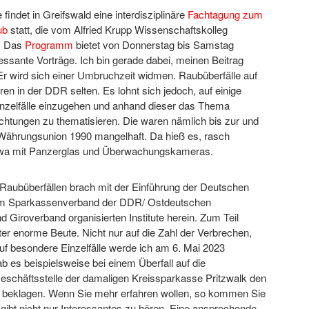
indet in Greifswald eine interdisziplinäre
Fachtagung zum
ub
statt, die vom Alfried Krupp Wissenschaftskolleg
d. Das
Programm
bietet von Donnerstag bis Samstag
ressante Vorträge. Ich bin gerade dabei, meinen Beitrag
Er wird sich einer Umbruchzeit widmen. Raubüberfälle auf
n in der DDR selten. Es lohnt sich jedoch, auf einige
inzelfälle einzugehen und anhand dieser das Thema
ichtungen zu thematisieren. Die waren nämlich bis zur und
Währungsunion 1990 mangelhaft. Da hieß es, rasch
twa mit Panzerglas und Überwachungskameras.
 Raubüberfällen brach mit der Einführung der Deutschen
 im Sparkassenverband der DDR/ Ostdeutschen
 Giroverband organisierten Institute herein. Zum Teil
er enorme Beute. Nicht nur auf die Zahl der Verbrechen,
uf besondere Einzelfälle werde ich am 6. Mai 2023
b es beispielsweise bei einem Überfall auf die
schäftsstelle der damaligen Kreissparkasse Pritzwalk den
u beklagen. Wenn Sie mehr erfahren wollen, so kommen Sie
 gibt nicht nur Interessantes zu hören. Eine ansprechende