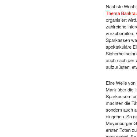
Nächste Woche f
Thema Bankra
organisiert wir
zahlreiche inte
vorzubereiten. 
Sparkassen ware
spektakuläre E
Sicherheitseinr
auch nach der 
aufzurüsten, e
Eine Welle von
Mark über die
Sparkassen- und
machten die Tät
sondern auch a
eingehen. So ga
Meyenburger Ge
ersten Toten z
gern vorbei. Es