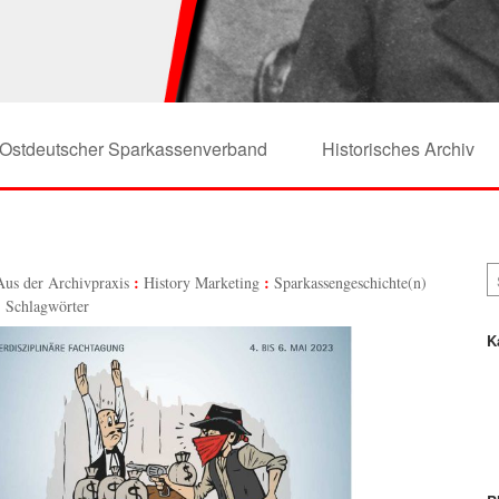
Ostdeutscher Sparkassenverband
Historisches Archiv
Aus der Archivpraxis
History Marketing
Sparkassengeschichte(n)
Schlagwörter
K