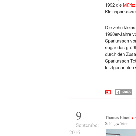
1992 die
Mürit
Kleinsparkasse
Die zehn klein
1990er-Jahre vo
Sparkassen vor 
sogar das größ
durch den Zus
Sparkassen Tet
letztgenannten
9
Thomas Einert
Schlagwörter
September
2016