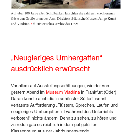
Auf über 100 Jahre alten Schulbänken lauschten die zahlreich erschienenen
g
Gäste den Grußworten des Amt. Direktors Städtische Museen Junge Kunst
und Viadrina.
:
© Historisches Archiv des OSV
In den 
Vieles 
„Neugieriges Umhergaffen“
ausdrücklich erwünscht
Vor allem auf Ausstellungseröffnungen, wie der von
gestern Abend im
Museum Viadrina
in Frankfurt (Oder).
Daran konnte auch die in schönster Sütterlinschrift
verfasste Aufforderung „Flüstern, Sprechen, Laufen und
neugieriges Umhergaffen ist während des Unterrichts
verboten!“ nichts ändern. Denn zu sehen, zu hören und
zu reden gab es reichlich in dem gut gefüllten
Klassenraum aus der Jahrhundertwende.