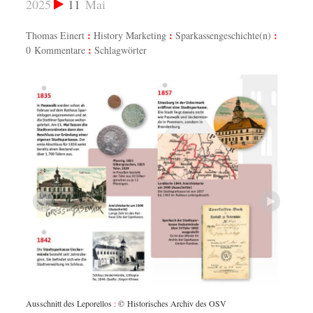
2025
11
Mai
Thomas Einert
History Marketing
Sparkassengeschichte(n)
0 Kommentare
Schlagwörter
Im Rath
Kassenr
Ansicht
ges
Sparbuc
Ausschnitt des Leporellos
:
© Historisches Archiv des OSV
des OS