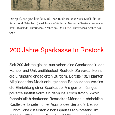
Auch am
rk für
2.500 M
Die Sparkasse gewährte der Stadt 1888 runde 100.000 Mark Kredit für den
ng für
versend
Schul- und Hafenbau. (Ansichtskarte Verlag A. Nerger in Rostock, versendet
ische
Archiv
1914; Bestand: Historisches Archiv des OSV)
:
© Historisches Archiv des
Archiv
OSV
200 Jahre Sparkasse in Rostock
Seit 200 Jahren gibt es nun schon eine Sparkasse in der
Hanse- und Universitätsstadt Rostock. Zu verdanken ist
die Gründung engagierten Bürgern. Bereits 1821 planten
Mitglieder des Mecklenburgischen Patriotischen Vereins
die Einrichtung einer Sparkasse. Als gemeinnütziges
privates Institut sollte sie dann ins Leben treten. Zwölf
fortschrittlich denkende Rostocker Männer, mehrheitlich
Kaufleute, bildeten unter Vorsitz des Senators Dethloff
Ludolf Eobald Karsten einen Sparkassenvorstand. Im